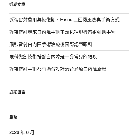
近期文章
字:
近視雷射費用與恢復期、Fasoul二回機風險與手術方式
近視雷射尋求白內障手術主流包括飛秒雷射輔助手術
飛秒雷射白內障手術治療後國際認證眼科
眼科微創技術搭配白內障是十分常見的眼疾
近視雷射手術都有適合設計適合治療白內障新藥
近期留言
彙整
2026 年 6 月