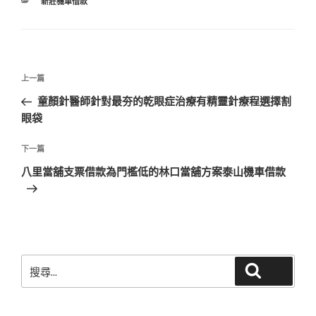
分
新莊機車借款
類
文
上
上一篇
章
一
童顏針醫師針對最夯的乾眼症治療有精靈針療程選擇割
導
篇
眼袋
覽
文
章
下
下一篇
一
八里當舖支票借款為門檻低的林口當舖方案泰山機車借款
篇
文
章
搜
搜尋
尋
關
鍵