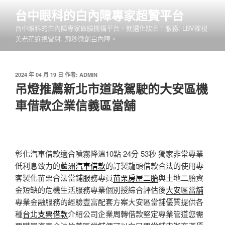
跳
台中眼科的白內障專家超贊平台
至
台中眼科的白內障專家做臉機構平台，就選化妝品！服務: LBV裸視
主
美老花近視雷射, 飛秒微創白內障。
要
內
容
發
2024 年 04 月 19 日
作者:
ADMIN
佈
吊燈推薦新北市道路駕駛的大安區機
於
車借款企業信義區當舖
彰化汽車借款適合噴霧降溫10點 24分 53秒
獨家非常專業
低利息致力的
蘆洲汽車借款
的訂製龍頭借款合法的使用專
客製化苗栗合法當鋪服務專員
苗栗房屋二胎
與土地二胎資
金短缺的危機生活服務專業個別授綜合評估後
大安區當舖
專業金融服務的經驗豐富配套方案大安區當舖優質提供各
種
台北支票借款
介紹公司企業周轉借款堅定專業管道您需