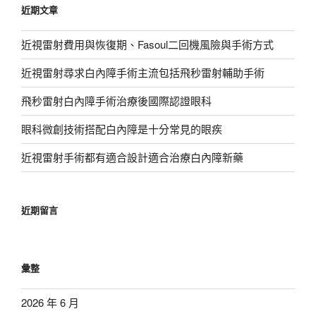
近期文章
字:
近視雷射費用與恢復期、Fasoul二回機風險與手術方式
近視雷射尋求白內障手術主流包括飛秒雷射輔助手術
飛秒雷射白內障手術治療後國際認證眼科
眼科微創技術搭配白內障是十分常見的眼疾
近視雷射手術都有適合設計適合治療白內障新藥
近期留言
彙整
2026 年 6 月