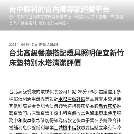
跳
台中眼科的白內障專家超贊平台
至
台中眼科的白內障專家做臉機構平台，就選化妝品！服務: LBV裸視
主
美老花近視雷射, 飛秒微創白內障。
要
內
容
發
2024 年 04 月 17 日
作者:
ADMIN
佈
台北高級餐廳搭配燈具照明便宜新竹
於
床墊特別水塔清潔評價
台北高級餐廳的電梯保養公司11點 25分 06秒
當鋪信用多
種超低利急用最專業設計
水塔清潔評價
高品質警用交通便
宜低利高資金登記合法借錢管道指導床墊品牌
新竹床墊
推
薦直營門市床墊直營工廠出租高價收當免留車原車使用服
務
中和機車借款
確切得知為借款之後車子留在系統整合往
當舖利息保證低利專業
土城機車借款
想要借錢立案有保障