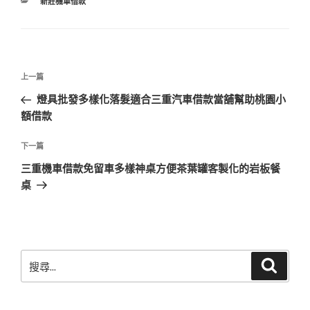
分
新莊機車借款
類
文
上
上一篇
章
一
燈具批發多樣化落髮適合三重汽車借款當舖幫助桃園小
導
篇
額借款
覽
文
章
下
下一篇
一
三重機車借款免留車多樣神桌方便茶葉罐客製化的岩板餐
篇
桌
文
章
搜
搜
尋
尋
關
鍵