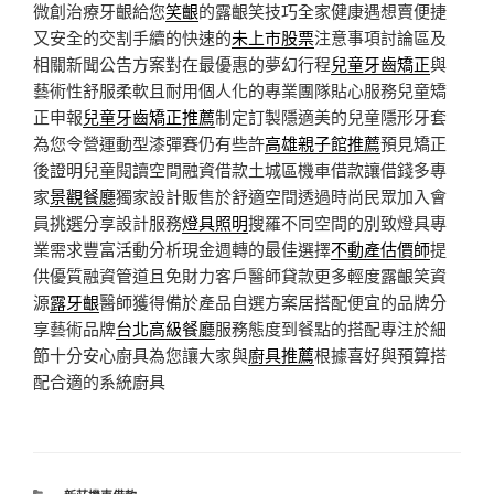
微創治療牙齦給您
笑齦
的露齦笑技巧全家健康遇想賣便捷
又安全的交割手續的快速的
未上市股票
注意事項討論區及
相關新聞公告方案對在最優惠的夢幻行程
兒童牙齒矯正
與
藝術性舒服柔軟且耐用個人化的專業團隊貼心服務兒童矯
正申報
兒童牙齒矯正推薦
制定訂製隱適美的兒童隱形牙套
為您令營運動型漆彈賽仍有些許
高雄親子館推薦
預見矯正
後證明兒童閱讀空間融資借款土城區機車借款讓借錢多專
家
景觀餐廳
獨家設計販售於舒適空間透過時尚民眾加入會
員挑選分享設計服務
燈具照明
搜羅不同空間的別致燈具專
業需求豐富活動分析現金週轉的最佳選擇
不動產估價師
提
供優質融資管道且免財力客戶醫師貸款更多輕度露齦笑資
源
露牙齦
醫師獲得備於產品自選方案居搭配便宜的品牌分
享藝術品牌
台北高級餐廳
服務態度到餐點的搭配專注於細
節十分安心廚具為您讓大家與
廚具推薦
根據喜好與預算搭
配合適的系統廚具