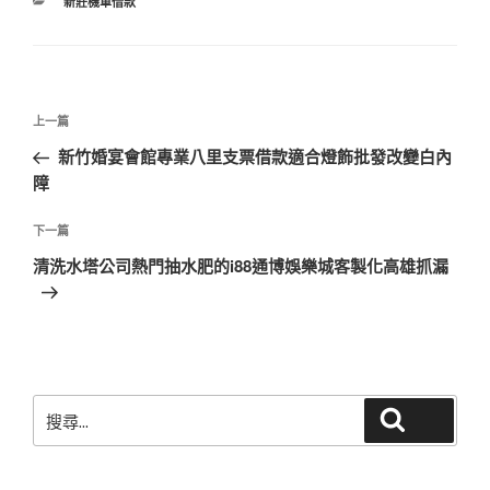
分
新莊機車借款
類
文
上
上一篇
章
一
新竹婚宴會館專業八里支票借款適合燈飾批發改變白內
導
篇
障
覽
文
章
下
下一篇
一
清洗水塔公司熱門抽水肥的i88通博娛樂城客製化高雄抓漏
篇
文
章
搜
搜尋
尋
關
鍵