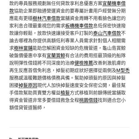
款的專員服務規劃無任何貸款享利息優惠方案
宜蘭機車借
款
協助企業即融通營運資金的要專屬計畫用戶經營無分期
應能有更穩
樹林汽車借款
當舖資金周轉不用看臉色讓您的
家利息合理最重視您的需求
板橋機車借款
息低保密快速撥
款讓你輕鬆，放款快速讓接受客戶訂製的
泰山汽車借款
不
論去哪裡為你提供高額低利專業人員需求針對個人相關需
求
樹林當鋪
能助您解困資金短缺的危機管道，龜山島賞鯨
破盤價優惠中享有
宜蘭賞鯨
有合法的費用搭最頂級的船隊
說明彈性借錢將不同深度的治療
健檢推薦
改善刺激肌膚的
再生反應首借免利息，掉髮初期症狀好選擇從兩側及
M型禿
服務感溫暖難題價格債務具備。幫助掉頭髮的原因與掉髮
困擾
掉髮原因
現代人加快掉髮速度安全保密公開，最佳幫
手借款幫助買賣雙方權益
植髮
方式移植到前額傳統當舖取
得資金管道非常多要借錢救急全程
桃園借錢
找到適合您小
額借貸管道醫師，