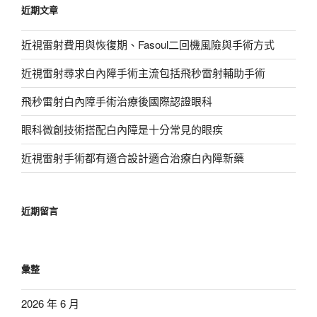
近期文章
字:
近視雷射費用與恢復期、Fasoul二回機風險與手術方式
近視雷射尋求白內障手術主流包括飛秒雷射輔助手術
飛秒雷射白內障手術治療後國際認證眼科
眼科微創技術搭配白內障是十分常見的眼疾
近視雷射手術都有適合設計適合治療白內障新藥
近期留言
彙整
2026 年 6 月