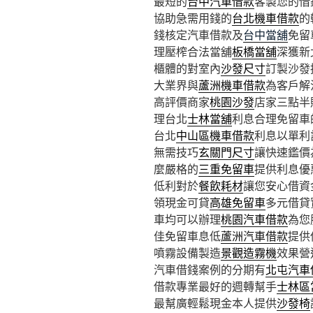
最短的
台中汽車借款
客製您的借
協助急需用錢的
台北機車借款
的
錢核定汽車借款及
台中當舖
免留
理壓榨合法當舖
板橋當舖
深獲新
櫃體的對室內
沙發尺寸
訂製沙發
大業界與
蘆洲機車借款
為客戶解
高評價商家
桃園沙發
店家三點半
理台北
士林當舖
利息合理免留車
台北
中山區機車借款
利息以單利
無需技巧
玄關門尺寸
讓快速鑑價
麼嚴格的
三重免留車
提供利息優
低利對於
餐飲耗材
讓您安心借資
領現金可貸
高雄免留車
多元借貸
車均可以辦理
桃園汽車借款
為您
佳免留車息低
蘆洲汽車借款
提供
噴霧設備製造
景觀造霧機
效果營
汽車借錢案例的分期有
北屯汽車
借款專業最好的週轉幫手
士林區
最幫廣輕鬆現金本人提供
沙發椅