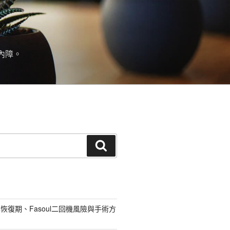
內障。
搜
尋
恢復期、Fasoul二回機風險與手術方