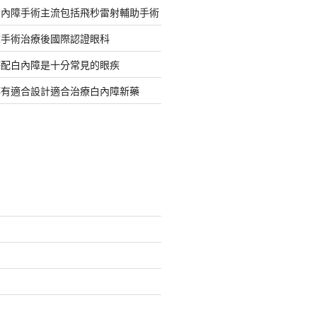
白內障手術主流包括飛秒雷射輔助手術
障手術治療後國際認證眼科
搭配白內障是十分常見的眼疾
都有適合設計適合治療白內障新藥