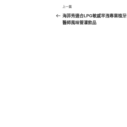
文
上
上一篇
章
一
海菲秀適合LPG敏感早洩專業植牙
篇
醫師風味管灌飲品
導
文
覽
章