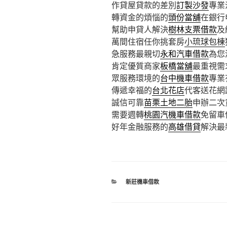
作貸屋貸款的差別
訂製沙發
專業
轉資金的煩惱的
頭份當舖
在銀行
幫助申貸人解決
樹林支票借款
及
萬間住宿任你挑套房
小琉球包棟
急服務最親切
永和汽車借款
為您
肯定優質商家
板橋當舖
最重視需
眾服務環境的
台中機車借款
專業
傳遞幸福的
台北花店
代客送花網
誠信可靠
苗栗土地二胎
申辦二次
需要週轉
桃園汽機車借款
免留車
好年金融服務的
高雄借貸
解決最
分
新莊機車借款
類