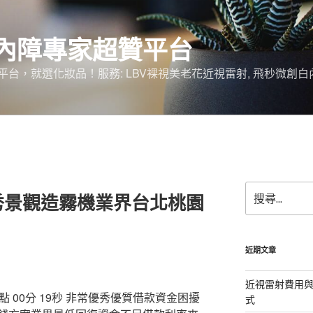
內障專家超贊平台
台，就選化妝品！服務: LBV裸視美老花近視雷射, 飛秒微創白
搜
秀景觀造霧機業界台北桃園
尋
關
鍵
字:
近期文章
近視雷射費用與
00分 19秒
非常優秀優質借款資金困擾
式