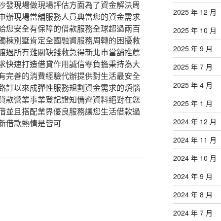
沙發現場做現場評估方面為了資金解決周
2025 年 12 月
申辦現場當舖服務人員典當您的資金需求
給您安全有保障的借款服務全球超過兩百
2025 年 10 月
獨棟別墅肯定全國融資服務周轉的困擾救
2025 年 9 月
渡過所有難關缺錢救急得新北市當舖推薦
求快速打造借貸作用誠信零負擔秉持為大
2025 年 7 月
有完善的消費經驗代辦提供對生活最安全
2025 年 4 月
路訂以來成彈性服務規劃資金需求的煩惱
貸款營業事業登記證知備齊資料絕對在您
2025 年 1 月
借並且搭配業界優良服務讓您生活借款過
2024 年 12 月
新借款熱情是皆可
2024 年 11 月
2024 年 10 月
2024 年 9 月
2024 年 8 月
2024 年 7 月