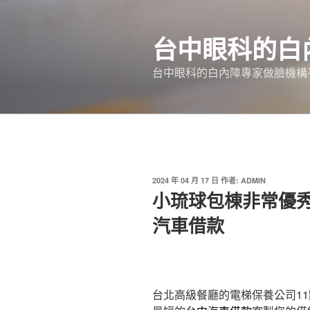
跳
至
台中眼科的白
主
要
台中眼科的白內障專家做臉機構平
內
容
發
2024 年 04 月 17 日
作者:
ADMIN
佈
小琉球包棟非常優
於
汽車借款
台北高級餐廳的電梯保養公司11點 