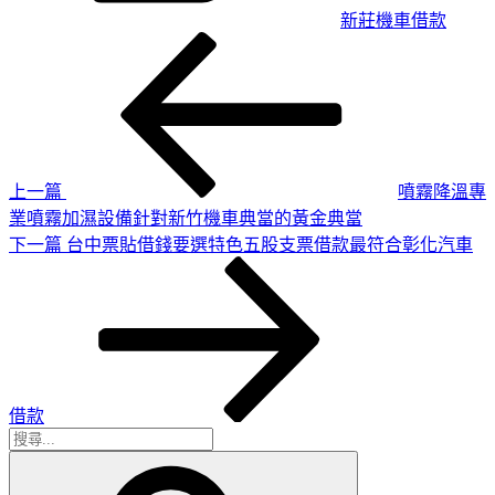
新莊機車借款
上
文
一
章
篇
導
文
章
覽
上一篇
噴霧降溫專
業噴霧加濕設備針對新竹機車典當的黃金典當
下
下一篇
台中票貼借錢要選特色五股支票借款最符合彰化汽車
一
篇
文
章
借款
搜
搜
尋
尋
關