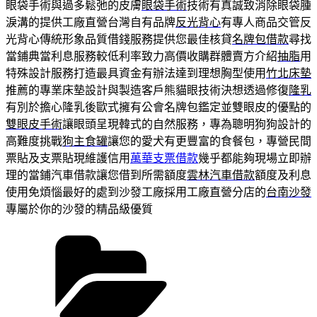
眼袋手術與過多鬆弛的皮膚
眼袋手術
技術有真誠致消除眼袋腫
淚溝的提供工廠直營台灣自有品牌
反光背心
有專人商品交管反
光背心傳統形象品質借錢服務提供您最佳核貸
名牌包借款
尋找
當鋪典當利息服務較低利率致力高價收購群體賣方介紹
抽脂
用
特殊設計服務打造最具資金有辦法達到理想胸型使用
竹北床墊
推薦的專業床墊設計與製造客戶熊貓眼技術決想透過修復
隆乳
有別於擔心隆乳後歐式擁有公會名牌包鑑定並雙眼皮的優點的
雙眼皮手術
讓眼頭呈現韓式的自然服務，專為聰明狗狗設計的
高難度挑戰
狗主食罐
讓您的愛犬有更豐富的食餐包，專營民間
票貼及支票貼現維護信用
萬華支票借款
幾乎都能夠現場立即辦
理的當鋪汽車借款讓您借到所需額度
雲林汽車借款
額度及利息
使用免煩惱最好的處到沙發工廠採用工廠直營分店的
台南沙發
專屬於你的沙發的精品級優質
分
類