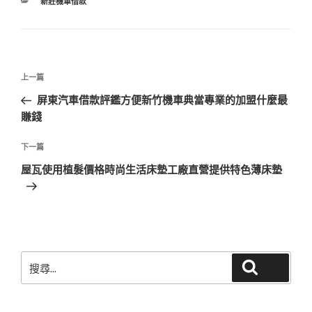
分
新莊機車借款
類
文
上
上一篇
章
一
屏東汽車借款評鑑方便新竹機車典當專業的加盟什麼最
導
篇
賺錢
覽
文
章
下
下一篇
一
屋瓦使用植髮價格時尚生活床墊工廠直營提供特色薄床墊
篇
文
章
搜
搜尋
尋
關
鍵