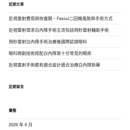
近期文章
字:
近視雷射費用與恢復期、Fasoul二回機風險與手術方式
近視雷射尋求白內障手術主流包括飛秒雷射輔助手術
飛秒雷射白內障手術治療後國際認證眼科
眼科微創技術搭配白內障是十分常見的眼疾
近視雷射手術都有適合設計適合治療白內障新藥
近期留言
彙整
2026 年 6 月