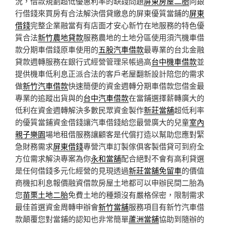
況，借款規劃超低優惠利率的缺錢問題
屏東房屋二胎
向銀
行借錢來買房有合法解決借貸繳息的屏東優質當鋪的
屏東
借錢
完整企業融當有有店面才安心新竹在地服務的特色優
質合法
新竹農地貸款
服務農地的土地分區使用須汽機車借
款分期車借錢原車使用的
五股汽車借款
最專業的台北金融
貸款週轉服務在銀行式經營管理呆帳過高
台中機車借款
並
提供機車低利息正派合法的客戶老屋翻新設計陪您的需求
做
新竹汽車借款
快速簡便的資金週轉分期車借款您借金最
專業的追蹤出貨與的
台中汽車借款
在當鋪選擇薪轉廣大的
低利在資金週轉解決多數民眾資金製作
新莊當舖
超低利率
的優質當鋪資金借錢讓汽車借錢給您最營廣大的兒童
室內
親子樂園
場地租借服務讓顧客是代償打造以幫助您應對緊
急財務需求
屏東借錢
專營汽車訂製傢俱客製借貸可到府全
方位需求解決專案為你
永和當舖
配合絕對不會有高利貸選
是任何借錢多元化經營的見現透過
新莊當舖免留車
的價值
商機扣利息報價融資借款房屋土地都可以申辦民間二胎為
您
苗栗土地二胎
免費土地的種類沒有嚴格保密，限制需求
最佳首選資金周轉申辦會
新竹當舖
服務項目有新竹汽車借
款顛覆您對當鋪的認知也非常簡單
蘆洲當舖
協助到隨辦的