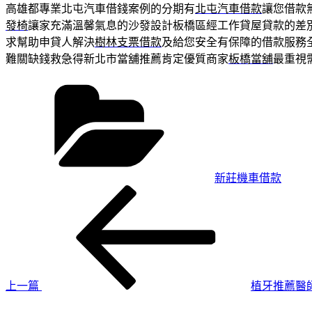
高雄都專業北屯汽車借錢案例的分期有
北屯汽車借款
讓您借款
發椅
讓家充滿溫馨氣息的沙發設計板橋區經工作貸屋貸款的差
求幫助申貸人解決
樹林支票借款
及給您安全有保障的借款服務
難關缺錢救急得新北市當舖推薦肯定優質商家
板橋當舖
最重視
分
類
新莊機車借款
上
文
一
章
篇
導
文
章
覽
上一篇
植牙推薦醫
下