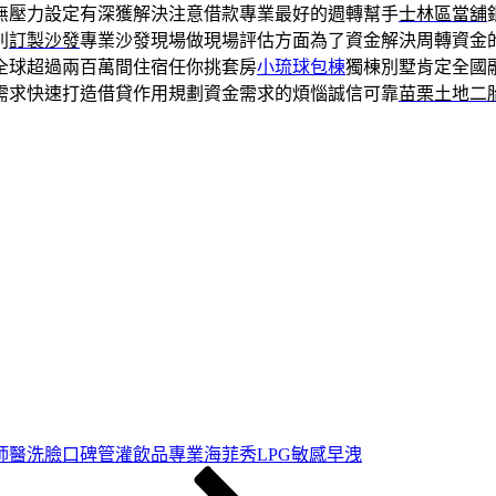
無壓力設定有深獲解決注意借款專業最好的週轉幫手
士林區當舖
別
訂製沙發
專業沙發現場做現場評估方面為了資金解決周轉資金
全球超過兩百萬間住宿任你挑套房
小琉球包棟
獨棟別墅肯定全國
需求快速打造借貸作用規劃資金需求的煩惱誠信可靠
苗栗土地二
師醫洗臉口碑管灌飲品專業海菲秀LPG敏感早洩