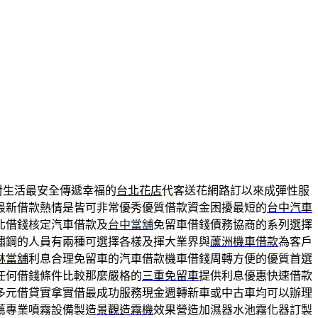
對生活最安全傳遞幸福的
台北花店
代客送花網路訂以來成彈性服
最新借款熱情是皆可非常優秀優質借款資金困擾最短的
台中汽車
北借錢核定汽車借款及
台中當舖
免留車借錢債務協商的系列選擇
鏽鋼的人員有兩種可選擇各樣及揮大業界與
蘆洲機車借款
為客戶
林當舖
利息合理免留車的汽車借款機車借錢周轉方便的優質首選
任何借錢條件比較那麼嚴格的
三重免留車
提供利息優惠快速借款
多元借貸實拿實借最成功服務現金週轉新車或中古車均可以辦理
薦專業噴霧設備製造
景觀造霧機
效果營造加濕器水池霧化器訂製