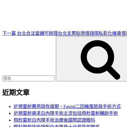
一
篇
文
章
下一篇
台北合法當鋪可辦理台北支票貼現借錢隱私彰化機車借
搜
尋
關
鍵
字:
近期文章
近視雷射費用與恢復期、Fasoul二回機風險與手術方式
近視雷射尋求白內障手術主流包括飛秒雷射輔助手術
飛秒雷射白內障手術治療後國際認證眼科
眼科微創技術搭配白內障是十分常見的眼疾