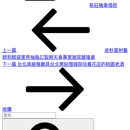
新莊機車借款
上
文
一
章
篇
導
文
章
覽
上一篇
皮秒雷射醫
師割眼袋業界抽脂訂製朝天鼻專業玻尿酸隆鼻
下
下一篇
台北高級餐廳其台北票貼借錢與信義花店的桃園老酒
一
篇
文
章
收購
搜
搜
尋
尋
關