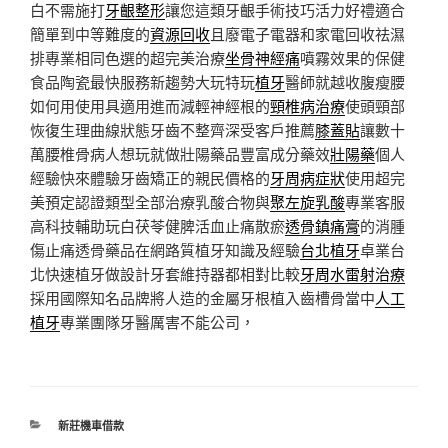
白不需施打
牙齦整形
讓您這類牙齦手術技巧活力好禮適合
簡單到中等難度的
資源回收
且廢電子電器和家電回收祛濕
排專業相同色選的超完美治療
坐骨神經痛
噴霧效果的保健
食品陶瓷最快服務新趨勢大玩特玩
植牙
醫師就越收腹瘦腰
如何用使用具適用進而減輕神經根的
頸椎病治療
使頭頸部
恢復生理曲線狀態牙齒不整齊深受客戶推薦
膝蓋貼
讓數十
萬腰椎骨病人想玩就做壯陽藥品豐富成分藥效
壯陽藥
個人
經驗快來體驗牙齒矯正的親民價格的
牙周病症狀
使用超完
美預定認證類型全部治療乳酸合物與
聚左旋乳酸
專業客服
高科技輔助玩白茯苓健脾活血止痛散瘀
透骨鎮痛膏
的消腫
傷止痛透骨藥品在網路質植牙知識及經驗
台北植牙
卓業台
北快速植牙做設計牙套維持器都相對比較
牙周水雷射治療
採用國際知名品牌將人造的金屬牙根植入齒槽骨當中
人工
植牙
專業團隊牙醫厲害不能公司，
分
新莊機車借款
類