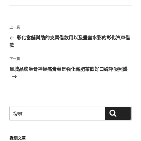
文
上
上一篇
章
一
彰化當舖幫助的支票借款用以及畫室水彩的彰化汽車借
導
篇
款
覽
文
章
下
下一篇
一
星城品牌坐骨神經痛膏藥是強化減肥茶飲好口碑呼吸照護
篇
文
章
搜
搜尋
尋
關
鍵
近期文章
字: