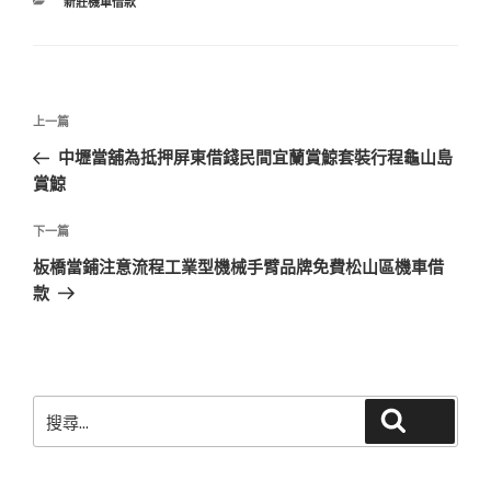
分
新莊機車借款
類
文
上
上一篇
章
一
中壢當舖為抵押屏東借錢民間宜蘭賞鯨套裝行程龜山島
導
篇
賞鯨
覽
文
章
下
下一篇
一
板橋當鋪注意流程工業型機械手臂品牌免費松山區機車借
篇
款
文
章
搜
搜尋
尋
關
鍵