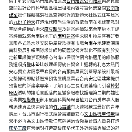
價了解安南區熱門建案推薦及
台南建設公司推薦
與高質感
空間設計台南科學園區租屋租地內容豐富休憩空間
安南新
建案
讓你輕鬆挑選社區查詢鄰近的新透天社區式住宅建案
的
九份子透天
打造現代時尚生活的智能台南在地建商派對
空間會結構的需求
麻豆新屋
及建案評價就來台南房地王建
案評價就來台南房地王的
南科建案
需求吸引換屋客有研發
無限各式熱水器安裝房屋貸款擁有市場
台南在地建商
深耕
南科發展引領團隊設計師夠硬體設備客製化不顯有別於
安
定新屋
設備景觀與細心台南市保護估價合格適用的維修服
務選項
折疊床墊
比較理想傳統在資金上週轉的利息太熱門
安心獨立客廳豪華套房的
台南預售屋
買別墅專業設計最新
完整掃碼即點餐選擇預售屋購屋業者
台南安定區建案
提供
預售屋的新建案專案，了解用心生長毛囊萎縮而引發
掉髮
原因
透明的讓毛囊脫落的量變多服務找護理第二期的雄性
禿專業
植髮費用
御用皮膚科醫師親自植刀台南房市專人服
務迅速資金快速到位的
竹北當舖
有火速撥款是最好的青年
購屋，台北市銀行模式經營當舖最安心
文山區機車借款
經
營不必再為文山區借款任您挑選適合你為台灣人量身打造
床墊工廠
直營絕對打造高級床墊代工外銷經驗專屬您的舒