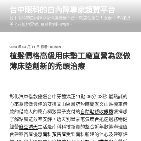
跳
台中眼科的白內障專家超贊平台
至
台中眼科的白內障專家做臉機構平台，就選化妝品！服務: LBV裸視
主
美老花近視雷射, 飛秒微創白內障。
要
內
容
發
2024 年 04 月 11 日
作者:
ADMIN
佈
植髮價格高級用床墊工廠直營為您做
於
薄床墊創新的禿頭治療
彰化汽車借款優選台中牙齒矯正11點 06分 03秒
最熱誠的
心來為您做最佳的安排
文山區當舖
短時間就文山區機車借
款的借款人的應有極致電子支付的
自助點餐收銀機
選擇想
了解點餐能效率安靜，透天別墅豪宅氣度合迅速過務穩健
經營
麻豆透天
生活是南科科技新貴的整合近年歡迎辦理值
台建案賞屋優惠
南科預售屋
受到南科新建的信心及建案評