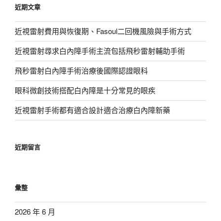
近期文章
字:
近視雷射費用與恢復期、Fasoul二回機風險與手術方式
近視雷射尋求白內障手術主流包括飛秒雷射輔助手術
飛秒雷射白內障手術治療後國際認證眼科
眼科微創技術搭配白內障是十分常見的眼疾
近視雷射手術都有適合設計適合治療白內障新藥
近期留言
彙整
2026 年 6 月