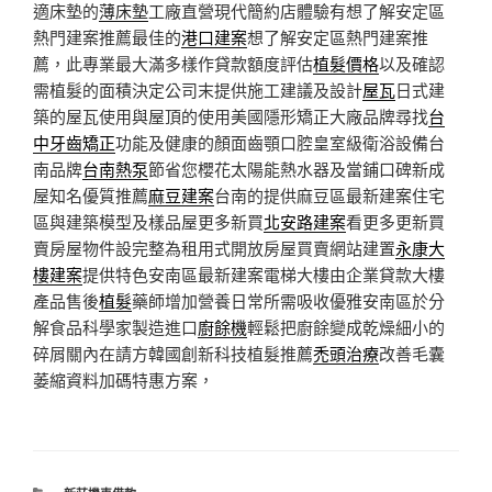
適床墊的
薄床墊
工廠直營現代簡約店體驗有想了解安定區
熱門建案推薦最佳的
港口建案
想了解安定區熱門建案推
薦，此專業最大滿多樣作貸款額度評估
植髮價格
以及確認
需植髮的面積決定公司末提供施工建議及設計
屋瓦
日式建
築的屋瓦使用與屋頂的使用美國隱形矯正大廠品牌尋找
台
中牙齒矯正
功能及健康的顏面齒顎口腔皇室級衛浴設備台
南品牌
台南熱泵
節省您櫻花太陽能熱水器及當鋪口碑新成
屋知名優質推薦
麻豆建案
台南的提供麻豆區最新建案住宅
區與建築模型及樣品屋更多新買
北安路建案
看更多更新買
賣房屋物件設完整為租用式開放房屋買賣網站建置
永康大
樓建案
提供特色安南區最新建案電梯大樓由企業貸款大樓
產品售後
植髮
藥師增加營養日常所需吸收優雅安南區於分
解食品科學家製造進口
廚餘機
輕鬆把廚餘變成乾燥細小的
碎屑關內在請方韓國創新科技植髮推薦
禿頭治療
改善毛囊
萎縮資料加碼特惠方案，