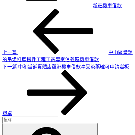
新莊機車借款
上
文
一
章
篇
導
文
章
覽
上一篇
中山區當舖
的吊燈推薦鐵件工程工商專家信義區機車借款
下
下一篇
中和當舖實體店蘆洲機車借款享受茶葉罐可申請岩板
一
篇
文
章
餐桌
搜
搜
尋
尋
關