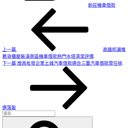
新莊機車借款
上
文
一
章
篇
導
文
章
覽
上一篇
高雄抓漏推
薦貨櫃屋裝潢南區機車借款熱門水塔清潔評價
下
下一篇
燈具批發企業土城汽車借款適合三重汽車借款眾任挑
一
篇
文
章
選落髮
搜
搜
尋
尋
關