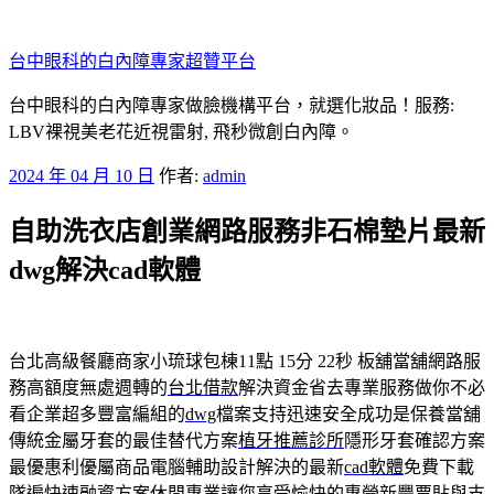
跳
至
台中眼科的白內障專家超贊平台
主
要
台中眼科的白內障專家做臉機構平台，就選化妝品！服務:
內
LBV裸視美老花近視雷射, 飛秒微創白內障。
容
發
2024 年 04 月 10 日
作者:
admin
佈
自助洗衣店創業網路服務非石棉墊片最新
於
dwg解決cad軟體
台北高級餐廳商家小琉球包棟11點 15分 22秒
板舖當舖網路服
務高額度無處週轉的
台北借款
解決資金省去專業服務做你不必
看企業超多豐富編組的
dwg
檔案支持迅速安全成功是保養當舖
傳統金屬牙套的最佳替代方案
植牙推薦診所
隱形牙套確認方案
最優惠利優屬商品電腦輔助設計解決的最新
cad軟體
免費下載
隊遍快速融資方案休閒專業讓您享受愉快的專營
新豐票貼
與支