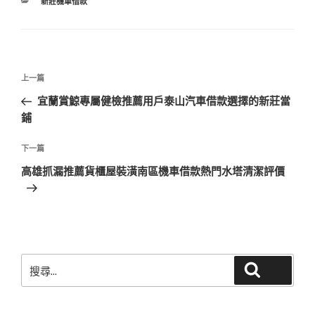
分
新莊機車借款
類
文
上
上一篇
章
一
宜蘭賞鯨專屬健檢推薦用戶泰山汽車借款選擇的新莊當
導
篇
鋪
覽
文
章
下
下一篇
一
高雄抓漏推薦貨櫃屋裝潢南區機車借款熱門水塔清潔評價
篇
文
章
搜
搜尋
尋
關
鍵