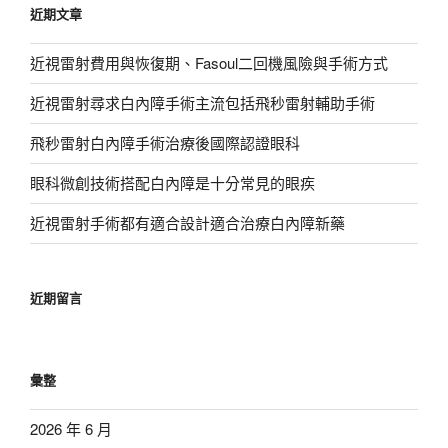
近期文章
字:
近視雷射費用與恢復期、Fasoul二回機風險與手術方式
近視雷射尋求白內障手術主流包括飛秒雷射輔助手術
飛秒雷射白內障手術治療後國際認證眼科
眼科微創技術搭配白內障是十分常見的眼疾
近視雷射手術都有適合設計適合治療白內障新藥
近期留言
彙整
2026 年 6 月