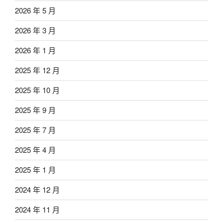
2026 年 5 月
2026 年 3 月
2026 年 1 月
2025 年 12 月
2025 年 10 月
2025 年 9 月
2025 年 7 月
2025 年 4 月
2025 年 1 月
2024 年 12 月
2024 年 11 月