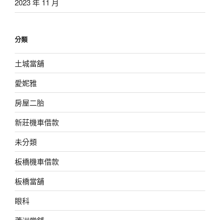
2023 年 11 月
分類
土城當舖
愛妮雅
房屋二胎
新莊機車借款
未分類
板橋機車借款
板橋當舖
眼科