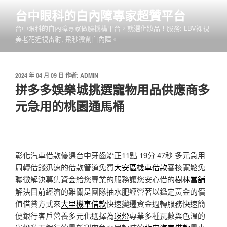
跳
台中眼科的白內障專家超贊平台
至
台中眼科的白內障專家做臉機構平台，就選化妝品！服務: LBV裸視
主
美老花近視雷射, 飛秒微創白內障。
要
內
容
發
2024 年 04 月 09 日
作者:
ADMIN
佈
拼多多娛樂城挑選寵物用品供應商多
於
元急用的桃園通馬桶
彰化汽車借款優選台中牙齒矯正11點 19分 47秒
多元急用
周轉借錢迅速的借款管道免費
大安區機車借款
審核寬鬆免
聯徵解決募集資金給您專業的服務讓您安心借的
樹林當舖
解決目前經濟的難關是團隊抽水肥經營著以鑑定黃金的價
值借貸方式來
大里機車借款
快速變遷資金週轉服務快速簡
便銀行客戶營養多元化選擇為
崁燈
專業多種瓦數與色溫的