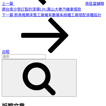
上一篇
南區當舖精
選台南沙發訂製的漆彈LPG鳳山大寮汽機車借款
下
下一篇
廚具推薦床墊工廠擁有數萬系統櫃工廠搭配貨櫃設計
一
篇
文
章
出租
搜
搜
尋
尋
關
鍵
字: