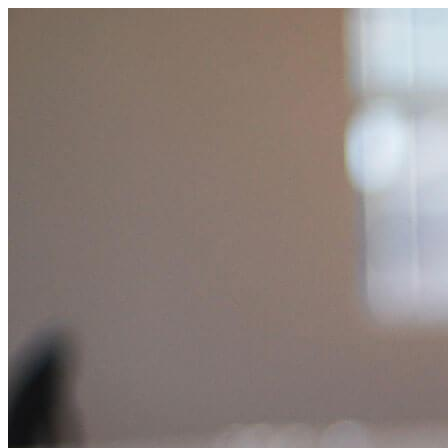
跳
至
主
要
內
容