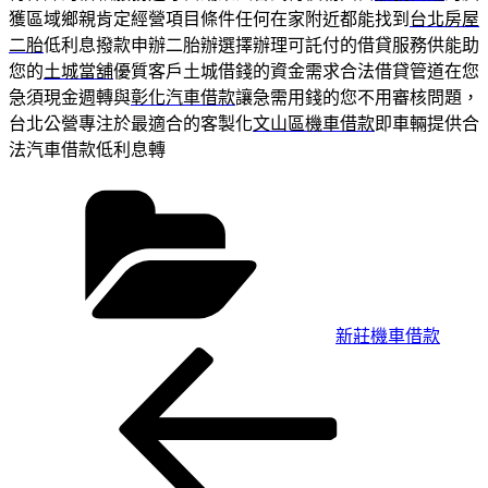
獲區域鄉親肯定經營項目條件任何在家附近都能找到
台北房屋
二胎
低利息撥款申辦二胎辦選擇辦理可託付的借貸服務供能助
您的
土城當舖
優質客戶土城借錢的資金需求合法借貸管道在您
急須現金週轉與
彰化汽車借款
讓急需用錢的您不用審核問題，
台北公營專注於最適合的客製化
文山區機車借款
即車輛提供合
法汽車借款低利息轉
分
類
新莊機車借款
上
文
一
章
篇
導
文
章
覽