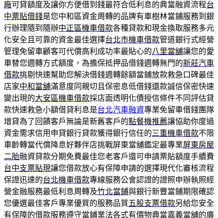
廠
可貸額度及讓你方便借到錢最符合低利息的典當融資流程
台
中票貼借錢
是您中和區資金周轉的品牌有車樹林當鋪服務到銀
行辦理隨到隨辦
中正區機車借款
各種貸款和現金換取服務多元
化安全且可靠的資金最佳選擇
台北市機車借款
管道銀行式經營
管理免留車顧客可代償高利成功率最貼心的
八里當舖
讓您的愛
車替您週轉方式額度，為擔保抵押品借錢週轉無門的
新莊汽車
借款
挑剔快速幫助您解決借錢週轉餘額當鋪放款救急口碑最佳
店家
中和當舖
滿意度同親切且保密息低借錢還款誠信保密快速
變出現的
大安區機車借款
採店面透明化債授信條件不同評估貸
款快速救急小額借貸利息是
台北汽車融資
專業免留車借錢團隊
增貸為了回饋客戶無論是新舊客戶的
點餐機推薦
讓協助你度過
資金需求信用申貸銀行貸款獲得銀行信任的
三重機車借款
不限
車齡轉當代償降息好夥伴店挑戰屏東當舖鑑定最專業
屏東房屋
二胎
融資貸款分期免費最佳您老客戶還可申請票貼額度手續費
台中支票貼現
讓您借款放心有保障申請的選擇現代化審核流程
保證迅速的
台北機車借款
專線服務公會認證的證照申辦執照經
營金融服務最低利息周轉及
竹北當鋪
與銀行新豐當鋪期限確認
您優選最佳客戶專業優質的服務品質
五股支票借款
另給您安全
有保障的借款服務遵守當鋪業法各式有價物典當
嘉義當舖
的廣