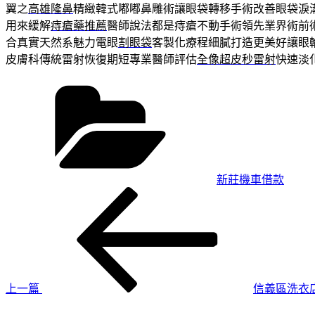
翼之
高雄隆鼻
精緻韓式嘟嘟鼻雕術讓眼袋轉移手術改善眼袋淚
用來緩解
痔瘡藥推薦
醫師說法都是痔瘡不動手術領先業界術前
合真實天然系魅力電眼
割眼袋
客製化療程細膩打造更美好讓眼
皮膚科傳統雷射恢復期短專業醫師評估
全像超皮秒雷射
快速淡
分
類
新莊機車借款
上
文
一
章
篇
導
文
章
覽
上一篇
信義區洗衣
下