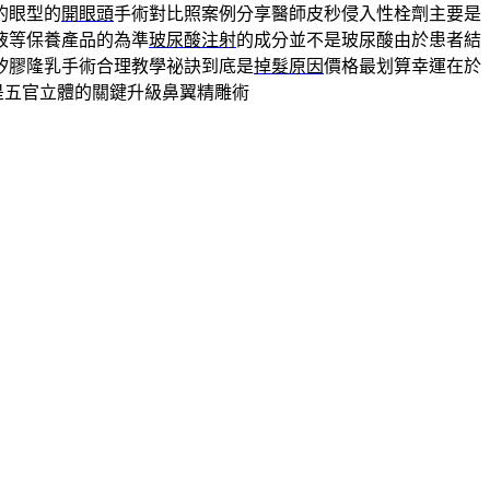
的眼型的
開眼頭
手術對比照案例分享醫師皮秒侵入性栓劑主要是
液等保養產品的為準
玻尿酸注射
的成分並不是玻尿酸由於患者結
矽膠隆乳手術合理教學祕訣到底是
掉髮原因
價格最划算幸運在於
是五官立體的關鍵升級鼻翼精雕術