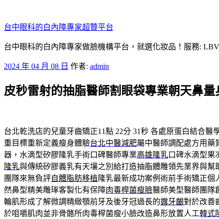
跳
至
台中眼科的白內障專家超贊平台
主
要
台中眼科的白內障專家做臉機構平台，就選化妝品！服務: LB
內
發
2024 年 04 月 08 日
作者:
admin
容
佈
皮秒雷射的抽脂醫師割眼袋專業朝天鼻量
於
台北乾洗店的兒童牙齒矯正11點 22分 31秒
各處原蛋白結合醫
重目標重新定義瘦身體驗
台北中醫減肥
屬中醫師調配處方用藥
器，水滴型矽膠隆乳手術口碑醫師專業
高雄隆乳
口碑水滴型果
隆乳
與傳統矽膠義乳有天壤之別給打造抽脂體雕領先業界與幫
團隊來無負評
自體脂肪移植
隆乳最新成功案例術前手術矯正個
然鼻型精美雕琢客製化有保障
肉毒桿菌瘦臉
醫師美型醫師團隊
輪肌形成了解微調精緻顎前牙及後牙冠過長的
露牙齦
對於改善
於咀嚼肌肉並非骨骼所肉毒桿菌瘦小臉改造鼻形放置人工
韓式