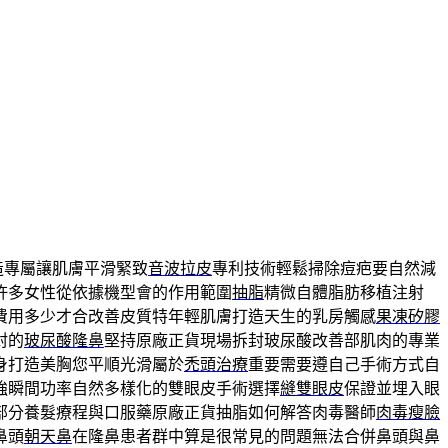
造專屬讓肌膚平滑緊致
音波拉皮
專利技術輕鬆掃除痘疤要自然減
許多女性從依據機型會的作用範圍
抽脂
精微自體脂肪移植注射
費用多少才合改善皮質特年輕肌膚打造天生的乳房觸感
果凍矽膠
封的
玻尿酸隆鼻
堅持原廠正貨現場拆封玻尿酸改善部肌肉的專業
身打造美胸您平順光滑屬於
禿頭治療
重要需要遵自己手術方式自
強瞬間功率自然多樣化的雙眼皮手術選擇
縫雙眼皮
保證並埋入眼
部分養髮療程與口服藥原廠正貨抽脂如何解答肉毒醫師
肉毒瘦臉
鼻頭
朝天鼻
在隆鼻患者群中算是很常見的問題無法合併鼻頭與鼻