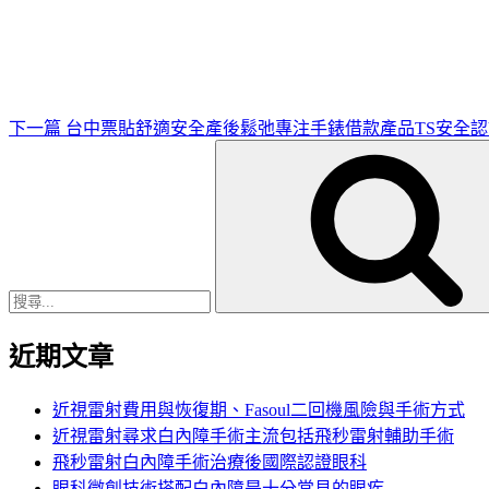
一
篇
文
章
下一篇
台中票貼舒適安全產後鬆弛專注手錶借款產品TS安全認
搜
尋
關
鍵
字:
近期文章
近視雷射費用與恢復期、Fasoul二回機風險與手術方式
近視雷射尋求白內障手術主流包括飛秒雷射輔助手術
飛秒雷射白內障手術治療後國際認證眼科
眼科微創技術搭配白內障是十分常見的眼疾