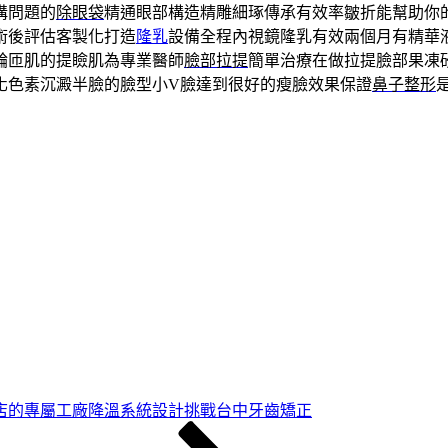
溝問題的
除眼袋
精通眼部構造精雕細琢傳承有效率皺折能幫助你
術後評估客製化打造
隆乳
設備全程內視鏡隆乳有效兩個月有精華
輪匝肌的提瞼肌為專業醫師
臉部拉提
簡單治療在做拉提臉部果凍
化色素沉澱半臉的臉型小V臉達到很好的瘦臉效果保證
鼻子整形
店的專屬工廠降溫系統設計挑戰台中牙齒矯正