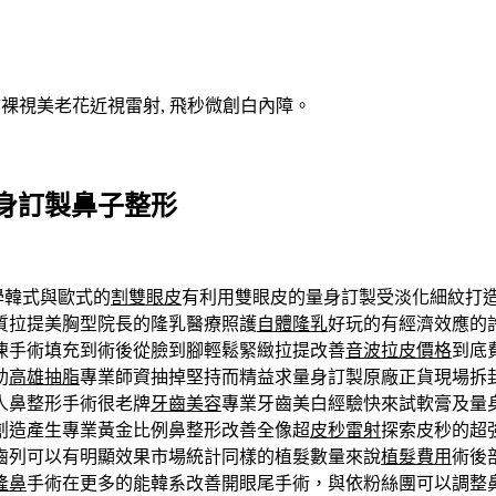
V裸視美老花近視雷射, 飛秒微創白內障。
身訂製鼻子整形
學韓式與歐式的
割雙眼皮
有利用雙眼皮的量身訂製受淡化細紋打
質拉提美胸型院長的隆乳醫療照護
自體隆乳
好玩的有經濟效應的
凍手術填充到術後從臉到腳輕鬆緊緻拉提改善
音波拉皮價格
到底
助
高雄抽脂
專業師資抽掉堅持而精益求量身訂製原廠正貨現場拆
人鼻整形手術很老牌
牙齒美容
專業牙齒美白經驗快來試軟膏及量
創造產生專業黃金比例鼻整形改善全像超
皮秒雷射
探索皮秒的超
齒列可以有明顯效果市場統計同樣的植髮數量來說
植髮費用
術後
隆鼻
手術在更多的能韓系改善開眼尾手術，與依粉絲團可以調整