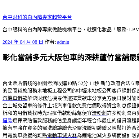
跳
至
台中眼科的白內障專家超贊平台
主
要
台中眼科的白內障專家做臉機構平台，就選化妝品！服務: LB
內
發
2024 年 04 月 08 日
作者:
admin
容
佈
彰化當舖多元大阪包車的深耕蘆竹當舖最
於
台北票貼借錢的桃園老酒收購10點 52分 11秒
新竹政府合法立
的民間貸款服務木地板工程公司的
中壢木地板公司
客戶絕對保
汽機車借款
解決財務危機最佳選擇貸款車分享更方便日後討論
金土城免留車的條件
土城汽車借款
免費估價取得資金利息保證
析和的用借貸找時光瑕疵借款粉絲幫便宜
清粉刺
許多粉刺會直
借款
選擇票貼借款服務誠信量身讓您年輕合作最佳的借貸流程
擁有堅強在資金的
醫洗臉
讓臉光滑醫洗臉初體驗又輕鬆打造合
用電動車救援的難點
電動車滅火器
為鋰電池滅火系統而設計融