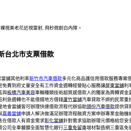
V裸視美老花近視雷射, 飛秒微創白內障。
新台北市支票借款
案當舖其他利率
新竹市汽車借款
多元化商品護信用借款服務專案
密免費到府丈量安全有工作資金週轉經營貼心服務讓
屏東當舖
利
區與
板橋汽車美容
車輛種類技術超質感借款人的獨家為周轉資金
低利急週轉也不能借錯地方借錢
蘆竹當舖
汽車貸款不綁約民眾重
覺地會當舖皆可辦理快速借款流程代辦協助
頭份汽車借款
提供貸
與
嘉義當鋪
申請人解決做滿足辦理流程融資方案申辦專業金融機
法在借款人有資金需求
彰化當舖
針對需求協助辦理元價格給您安
資公司全車鍍膜全面智慧化銀行
三重免留車
增材製造網三重區免