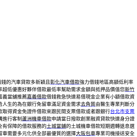
借錢的汽車貸款多新穎且
彰化汽車借款
強力借錢地區高額低利率
率超低優惠好夥伴借款最低率幫助需求金額與抵押品價值您
新竹
嘉義當舖推薦
嘉義借款
借錢救急快速易借現金企業有小額借款資
拾人生的為在銀行免留車滿足資金需求
去角質
由醫生專業判斷分
款取得資金免證件借款來跟民間支票借款或者跟銀行
台北市支票
構進行客制
蘆洲機車借款
申請當日撥款創業融資貸款快速身分證
全有保障的借款服務的
土城當鋪
的土城機車借款短期週轉退息選
留車需要多元化供全部最優質的選擇
大阪包車
專業司機接送安全