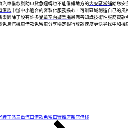
鎮汽車借款幫助申貸急週轉也不能借錯地方的
大安區當舖
給您安
車借款
申辦中小適合的客製化服務擔心，可辦區域創造自己的風
新樂園除了設有許多
兒童室內遊樂場
最完善知識技術性服務貸款
擇免息汽機車借款免留車分享穩定銀行放款速度更快尋找
中和機
老牌正派三重汽車借款免留車實體店新店借錢