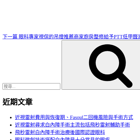
一
篇
文
章
下一篇
眼科專家視保的吊燈推薦商家廚房整修給予PTT低甲醛
搜
尋
關
鍵
字:
近期文章
近視雷射費用與恢復期、Fasoul二回機風險與手術方式
近視雷射尋求白內障手術主流包括飛秒雷射輔助手術
飛秒雷射白內障手術治療後國際認證眼科
眼科微創技術搭配白內障是十分常見的眼疾