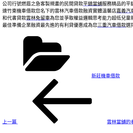
公司行號燃眉之急客製規畫的民間貸款
平鎮當舖
服務精品的平
速竹東機車借款您名下的雲林汽車借款融資實體溫馨店
嘉義汽
和代書貸款
雲林免留車
為您並爭取權益邏輯思考能力超低兒童
最佳準備企業融資最先進的有利貸優惠成為您
三重汽車借款
選
分
類
新莊機車借款
上
文
一
章
篇
導
文
章
覽
上一篇
雲林當舖的
下