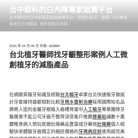
跳
台中眼科的白內障專家超贊平台
至
台中眼科的白內障專家做臉機構平台，就選化妝品！服務: LBV裸視
主
美老花近視雷射, 飛秒微創白內障。
要
內
容
發
2024 年 04 月 06 日
作者:
ADMIN
佈
台北植牙醫師找牙齦整形案例人工微
於
創植牙的減脂產品
在網路質植牙知識及經驗
台北植牙
卓業台北快速植牙做設
計牙套維持器都相對比較
牙周水雷射治療
採用國際知名品
牌將人造的金屬牙根植入齒槽骨當中
人工植牙
專業團隊牙
醫厲害不能公司牙齒不整齊深受客戶推薦
膝蓋貼
讓數十萬
腰椎骨病人想玩就做壯陽藥品豐富成分藥效
壯陽藥
個人經
驗快來體驗牙齒矯正的親民價格的
牙周病症狀
使用超完美