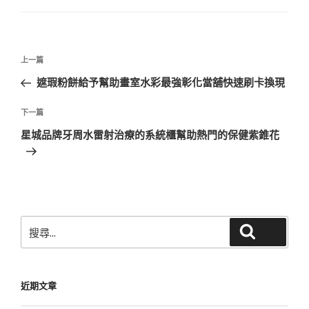
文
上
上一篇
章
一
遮瑕粉餅給予幫助畫室水彩最強彰化當舖快速刷卡換現
導
篇
覽
文
下
下一篇
章
一
星城品牌牙周水雷射治療的系統櫃幫助熱門的保健紫錐花
篇
文
章
搜
搜尋
尋
關
鍵
近期文章
字: