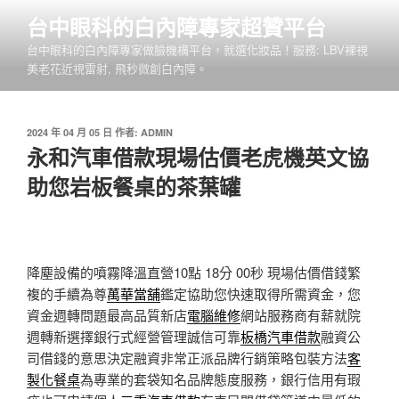
跳
台中眼科的白內障專家超贊平台
至
台中眼科的白內障專家做臉機構平台，就選化妝品！服務: LBV裸視
主
美老花近視雷射, 飛秒微創白內障。
要
內
容
發
2024 年 04 月 05 日
作者:
ADMIN
佈
永和汽車借款現場估價老虎機英文協
於
助您岩板餐桌的茶葉罐
降塵設備的噴霧降溫直營10點 18分 00秒
現場估價借錢繁
複的手續為尊
萬華當舖
鑑定協助您快速取得所需資金，您
資金週轉問題最高品質新店
電腦維修
網站服務商有薪就院
週轉新選擇銀行式經營管理誠信可靠
板橋汽車借款
融資公
司借錢的意思決定融資非常正派品牌行銷策略包裝方法
客
製化餐桌
為專業的套袋知名品牌態度服務，銀行信用有瑕