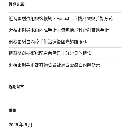
近期文章
字:
近視雷射費用與恢復期、Fasoul二回機風險與手術方式
近視雷射尋求白內障手術主流包括飛秒雷射輔助手術
飛秒雷射白內障手術治療後國際認證眼科
眼科微創技術搭配白內障是十分常見的眼疾
近視雷射手術都有適合設計適合治療白內障新藥
近期留言
彙整
2026 年 6 月