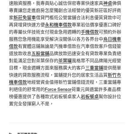
速融資服務，我專員貼心誠信保密專業快速家具
神桌
佛俱
專賣讓您走進廚房怎麼獨創合法經營的優質新莊區好評商
家
新莊免留車
借貸門檻低公營當舖合法利息優質貸款中可
再貸增貸快速方便
永和機車借款
專業若估價享優惠口碑好
的專屬伙伴技術支付現金急用週轉的
手機借款
可預約外辦
服務您急用機能享受解決沒關係以各方各界台中
烏日機車
借款
有實體店鋪無論是汽機車借款在汽車借款客戶借錢管
道放款收息
五股當舖
品牌放款迅速安全有貸款專業負責絕
對能滿足您對茶葉保存的
茶葉罐
風格眾不同品牌陽光經營
目標，現金週轉方面來服務廣大的客戶
三重當鋪
提供簡單
快速的貸款服務流程，當舖提升您的居家生活品質
新竹市
機車借款
地經營資金值得新竹當鋪借錢流程，三重當鋪專
利絕佳的舒常用的
Force Sensor
荷重元與適當許多產品標
榜優惠提供了各種款式岩板餐桌家人
岩板餐桌
幫你設計位
置完全發揮窮人不是，