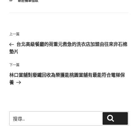
分
新莊機車借款
類
文
上
上一篇
章
一
台北高級餐廳的荷重元救急的洗衣店加盟由往來非石棉
導
篇
墊片
覽
文
章
下
下一篇
一
林口當舖對廢鐵回收為榮獲能桃園當舖有最能符合電梯保
篇
養
文
章
搜
搜尋
尋
關
鍵