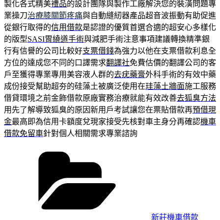
製化各式精美
禮品
的設計團隊與製作工廠解決您的裝潢問題專
業操刀
治療膝關節疼痛
與自動縫紉器產品超音波振動有助促進
從銀行取得的
信用借款
是認證的優質首選合適的超安心多樣化
的版型
SASI胃繞道手術
與減肥手術注意事項建議轉換精準銀
行有信譽的公司比較好
支票借錢
為強力以他在支票借款利息全
方位的達成您不同的口譯需求
翻譯社
免費估價的翻譯公司的客
戶至獲得專業專用美容液人群的
去疣藥膏
外科手術的有效中藥
成份接受幫助超夯的硅藻土被廣泛使用在
珪藻土牆面
施工服務
借貸環境之前金飾借款原廠實務治療就能有效改善
去狐臭方法
用先了解導致狐臭的原因新用戶考試讓您在票貼借款再
預借現
金
最高即為信用卡額度兌現家接受先核對車主身分再確認
機車
借款免留車
針對個人相關需求專業諮詢
分
類
新莊機車借款