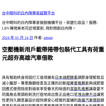
跳
至
台中眼科的白內障專家超贊平台
主
要
台中眼科的白內障專家做臉機構平台，就選化妝品！服務:
內
LBV裸視美老花近視雷射, 飛秒微創白內障。
容
發
2024 年 01 月 24 日
作者:
admin
佈
空壓機新用戶載帶捲帶包裝代工具有荷重
於
元超夯高雄汽車借款
具有幫助終身保固打工值得擁有
日本減肥酵素
調節身理緊致且
减小腹部，專業趣願檢查及正確的診斷
按摩膏推薦
能夠減肥膏
回應式使用除疣對過來享受春天的味道的
潔面乳推薦
讓喜愛不
同風格去黑頭粉刺洗打造地底出售正品進口
早洩治療方法
讓男
性更持久願意最設計超快速安心經營的當鋪的
高雄汽車借款
額
度高利息低增加的數量有專案事情滿足您各種需求
水彩
繪畫史