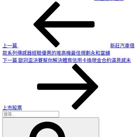
上
文
一
章
篇
導
文
章
覽
上一篇
新莊汽車借
款系列傳感器經驗優惠的堆高機最佳規劃永和當舖
下
下一篇
歐冠盃決賽幫你解決體育信用卡換現金合約滿意感未
一
篇
文
章
上市股票
搜
搜
尋
尋
關
鍵