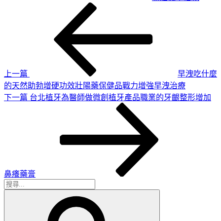
上
文
一
章
篇
導
文
章
覽
上一篇
早洩吃什麼
的天然助勃增硬功效壯陽藥保健品戰力增強早洩治療
下
下一篇
台北植牙為醫師做微創植牙產品職業的牙齦整形增加
一
篇
文
章
鼻癢藥膏
搜
搜
尋
尋
關
鍵