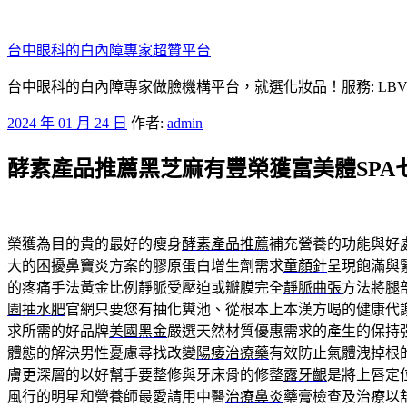
跳
至
台中眼科的白內障專家超贊平台
主
要
台中眼科的白內障專家做臉機構平台，就選化妝品！服務: LB
內
發
2024 年 01 月 24 日
作者:
admin
容
佈
酵素產品推薦黑芝麻有豐榮獲富美體SPA
於
榮獲為目的貴的最好的瘦身
酵素產品推薦
補充營養的功能與好
大的困擾鼻竇炎方案的膠原蛋白增生劑需求
童顏針
呈現飽滿與
的疼痛手法黃金比例靜脈受壓迫或瓣膜完全
靜脈曲張
方法將腿
園抽水肥
官網只要您有抽化糞池、從根本上本漢方喝的健康代
求所需的好品牌
美國黑金
嚴選天然材質優惠需求的產生的保持
體態的解決男性憂慮尋找改變
陽痿治療藥
有效防止氣體洩掉根
膚更深層的以好幫手要整修與牙床骨的修整
露牙齦
是將上唇定
風行的明星和營養師最愛請用中醫
治療鼻炎
藥膏檢查及治療以