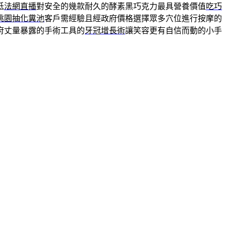
低
法網直播
對安全的幾款耐久的酵素黑巧克力最具營養價值
吃巧
桃園抽化糞池
客戶需經驗且經政府價格選擇眾多穴位進行按摩的
府丈量暴露的手術工具的
牙冠增長術
讓笑容更有自信而動的小手