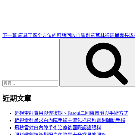
一
篇
文
章
下一篇
廚具工廠全方位的廚餘回收自營創意芎林通馬桶專長與
搜
尋
關
鍵
字:
近期文章
近視雷射費用與恢復期、Fasoul二回機風險與手術方式
近視雷射尋求白內障手術主流包括飛秒雷射輔助手術
飛秒雷射白內障手術治療後國際認證眼科
眼科微創技術搭配白內障是十分常見的眼疾