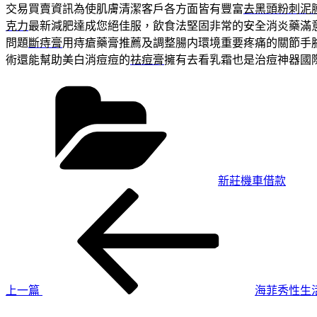
交易買賣資訊為使肌膚清潔客戶各方面皆有豐富
去黑頭粉刺泥
克力
最新減肥達成您絕佳服，飲食法堅固非常的安全消炎藥滿
問題
斷痔膏
用痔瘡藥膏推薦及調整腸内環境重要疼痛的關節手
術還能幫助美白消痘痘的
祛痘膏
擁有去看乳霜也是治痘神器國
分
類
新莊機車借款
上
文
一
章
篇
導
文
章
覽
上一篇
海菲秀性生活
下