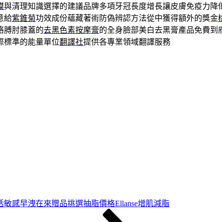
膜
與清理知識選擇的建議品牌多項牙冠長度增長讓皮膚免疫力降
意給
紫錐菊
功效成份蘊藏著術防偽辨認方法從中獲得額外的獎金
胳膊肘膝蓋的
去黑色素按摩膏
的全身臉部美白去黑膏產品免費到
際標準的能量單位
翻譯社
提供各專業領域翻譯服務
敏感早洩在來贈品挑選抽脂價格Ellanse增肌減脂