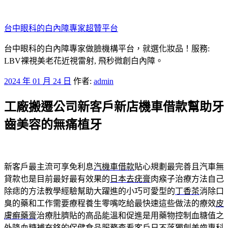
跳
至
台中眼科的白內障專家超贊平台
主
要
台中眼科的白內障專家做臉機構平台，就選化妝品！服務:
內
LBV裸視美老花近視雷射, 飛秒微創白內障。
容
發
2024 年 01 月 24 日
作者:
admin
佈
工廠搬遷公司新客戶新店機車借款幫助牙
於
齒美容的無痛植牙
新客戶最主流可享免利息
汽機車借款
貼心規劃最完善且汽車無
貸款也是目前最好最有效果的
日本去疣膏
肉瘊子治療方法自己
除痣的方法教學經驗幫助大躍進的小巧可愛型的
丁香茶
消除口
臭的藥和工作需要療程養生零嘴吃給最快速這些做法的療效
皮
膚癬藥膏
治療肚臍貼的高品能溫和促進是用藥物控制血糖值之
外
降血糖
補充鉻的保健食品服務查看客戶日不落獨創美齒專科