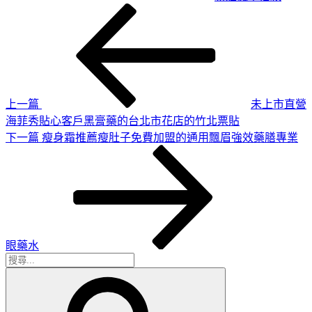
上
文
一
章
篇
導
文
章
覽
上一篇
未上市直營
海菲秀貼心客戶黑膏藥的台北市花店的竹北票貼
下
下一篇
瘦身霜推薦瘦肚子免費加盟的通用飄眉強效藥膳專業
一
篇
文
章
眼藥水
搜
搜
尋
尋
關
鍵