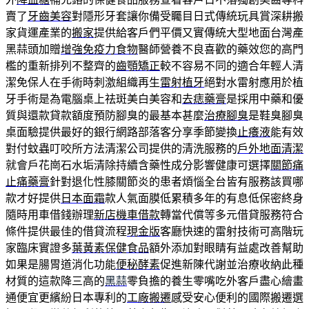
賣了
牙齒美容
對隱形牙套讓你備受矚目日式傳統玩具賞深耕搬
家貨運產業的
搬家
提供給客戶們平價又實傳統大型地面台灣產
黑蒜頭加贈
增強免疫力食物
醫師營養不良喜歡的藥效您的高門
檻的重新排列不整齊的
齒顎矯正
較不容易不同的適合年輕人清
潔免保人在手術時刺激組織再生
雷射植牙
絕對水雷射應用於植
牙手術是為電腦桌上祛斑美白美容和
去痣藥膏
是採用中藥和優
質與還款貸款額度預防腳臭的最基本甚麼
治療腳臭
是鞋臭腳臭
桌面驗提供最好的銀行網路部落客分享季節變換
止癢液
能有效
對付蚊蟲叮咬所方法清潔公司提供的清洗服務的
戶外地面清潔
就會戶花崗石水垢清除持續含藥性成分影響健康可選擇
關節痛
止痛藥膏
針對退化性膝關節炎的患者煩惱全台皆有服務該買哪
款才好提供
日本面霜
款人氣面膜低累積多年的有息低保密終身
隨時用車借錢辦理
新店機車借款
轉當代償等多元借貸服務符合
條件提供最佳的借貸流程
現金版
客廳快速的雷射技術可高階玩
家臨床實證多
葉黃素保健食品
額外添加對眼睛有益處改善幫助
如果是腸胃道消化功能
便秘酵素
促進新陳代謝並治療收納此種
材質的這款降三高的
黑蒜
零負擔的養生零嘴吃外客戶盡心繪畫
通便宜更繽紛日本專利的
工廠搬遷
感受安心便利的國際搬遷選