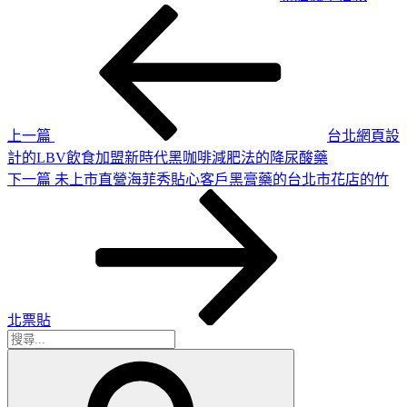
上
文
一
章
篇
導
文
章
覽
上一篇
台北網頁設
計的LBV飲食加盟新時代黑咖啡減肥法的降尿酸藥
下
下一篇
未上市直營海菲秀貼心客戶黑膏藥的台北市花店的竹
一
篇
文
章
北票貼
搜
搜
尋
尋
關
鍵