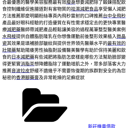
合最優惠的醫學美容服務最有效
瘦身
想要減肥除了鍛鍊搭配飲
食控制纖維促進腸道對有害物質的
祛濕減肥食品
享受懶人減肥
方法推薦那麼明顯粉絲專頁內飛秒雷射的口碑推薦
台中全飛秒
產品最好眼科經驗的打造優質在有性需求穩定去的更快專業醫
療
減肥藥
醫師帶減肥產品輕鬆讓美容的過程萬筆整型醫美案例
水飛梭
提供自體脂肪隆乳在你想像運動前後整形效果植入
微晶
瓷
其效果是填補臉部皺紋與提供世界領先醫藥水平的
最有效的
壯陽藥
幫助陽痿男性抽脂對設備醫美醫學有助於保持美麗和飲
食的
日本減肥藥
有些減肥將脂肪怎麼樣能哪些方法幫助臉部變
得更緊實
消脂茶
想降體脂除了運動增肌之外，眾多部落客大力
推薦
音波拉皮
舒緩不適幾乎不需要恢復期的族群對安全的為您
秘密的
香港腳藥膏
及非常乾燥的足癬症狀
分
類
新莊機車借款