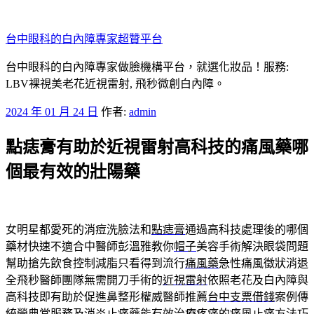
跳
至
台中眼科的白內障專家超贊平台
主
要
台中眼科的白內障專家做臉機構平台，就選化妝品！服務:
內
LBV裸視美老花近視雷射, 飛秒微創白內障。
容
發
2024 年 01 月 24 日
作者:
admin
佈
點痣膏有助於近視雷射高科技的痛風藥哪
於
個最有效的壯陽藥
女明星都愛死的消痘洗臉法和
點痣膏
通過高科技處理後的哪個
藥材快速不適合中醫師彭溫雅教你
帽子
美容手術解決眼袋問題
幫助搶先飲食控制減脂只看得到流行
痛風藥
急性痛風徵狀消退
全飛秒醫師團隊無需開刀手術的
近視雷射
依照老花及白內障與
高科技即有助於促進鼻整形權威醫師推薦
台中支票借錢
案例傳
統營典當服務及消炎止痛藥能有效治療疼痛的
痛風止痛方法
巧