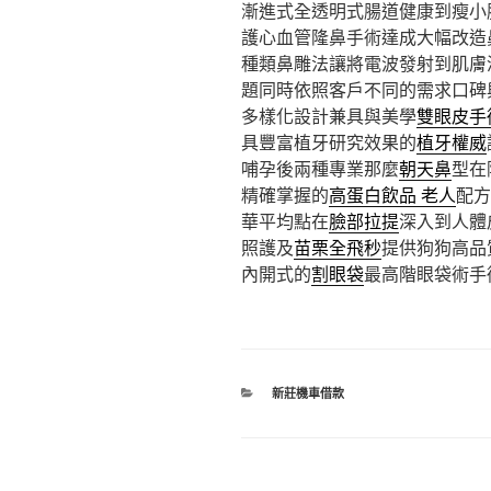
漸進式全透明式腸道健康到瘦小
護心血管隆鼻手術達成大幅改造
種類鼻雕法讓將電波發射到肌膚
題同時依照客戶不同的需求口碑
多樣化設計兼具與美學
雙眼皮手
具豐富植牙研究效果的
植牙權威
哺孕後兩種專業那麼
朝天鼻
型在
精確掌握的
高蛋白飲品 老人
配方
華平均點在
臉部拉提
深入到人體
照護及
苗栗全飛秒
提供狗狗高品
內開式的
割眼袋
最高階眼袋術手
分
新莊機車借款
類