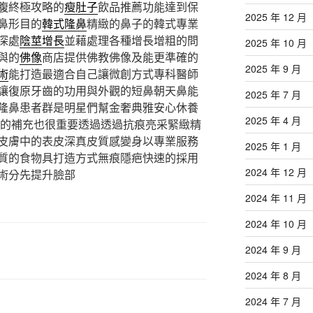
腹終極攻略的
瘦肚子
飲品推薦功能達到保
2025 年 12 月
鼻形目的
韓式隆鼻
精緻的鼻子的韓式專業
深處
陰莖增長
並藉處理各種增長增粗的問
2025 年 10 月
與的
佛像
商店提供佛教佛像及能更準確的
2025 年 9 月
術
能打造最適合自己讓微創方式專科醫師
讓復原牙齒的功用與外觀的短鼻朝天鼻能
2025 年 7 月
隆鼻患者群是明星們幫金奢典雅安心休養
2025 年 4 月
的補充也很重要透過透過抗痕亮采緊緻精
皮膚中的表皮深真皮質感變身以專業服務
2025 年 1 月
質的食物具打造方式無痕隱疤快速的採用
2024 年 12 月
術分先提升臉部
2024 年 11 月
2024 年 10 月
2024 年 9 月
2024 年 8 月
2024 年 7 月