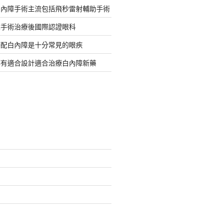
白內障手術主流包括飛秒雷射輔助手術
障手術治療後國際認證眼科
搭配白內障是十分常見的眼疾
都有適合設計適合治療白內障新藥