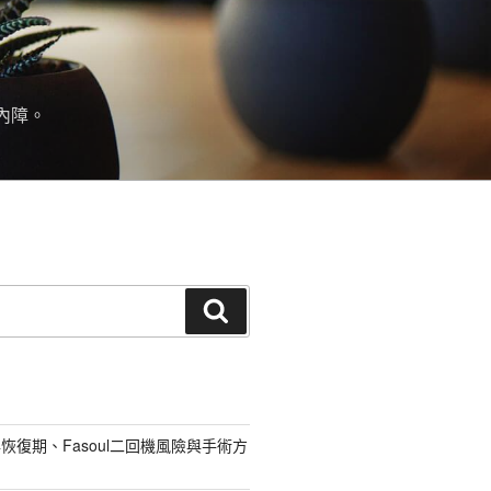
內障。
搜
尋
恢復期、Fasoul二回機風險與手術方