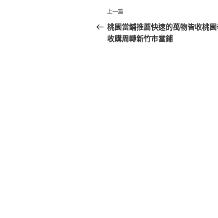
文
上
上一篇
章
一
桃園當鋪推薦快速的萬物皆收桃園
篇
收購周轉新竹市當鋪
導
文
覽
章