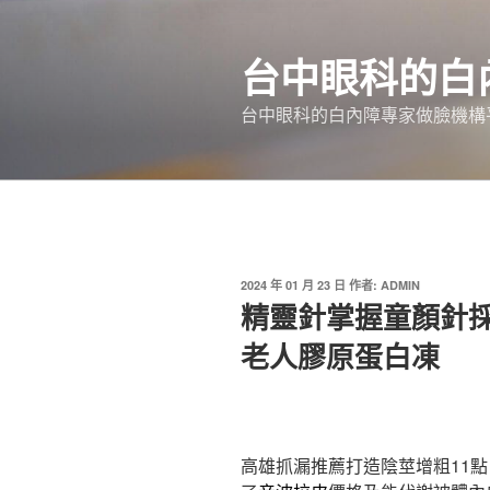
跳
至
台中眼科的白
主
要
台中眼科的白內障專家做臉機構平
內
容
發
2024 年 01 月 23 日
作者:
ADMIN
佈
精靈針掌握童顏針
於
老人膠原蛋白凍
高雄抓漏推薦打造陰莖增粗11點 1