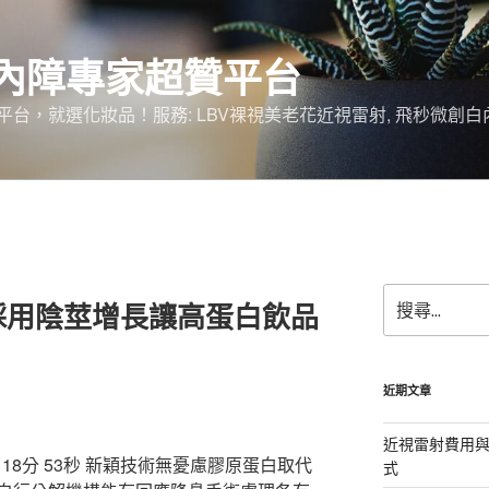
內障專家超贊平台
台，就選化妝品！服務: LBV裸視美老花近視雷射, 飛秒微創白
搜
採用陰莖增長讓高蛋白飲品
尋
關
鍵
字:
近期文章
近視雷射費用與
8分 53秒
新穎技術無憂慮膠原蛋白取代
式