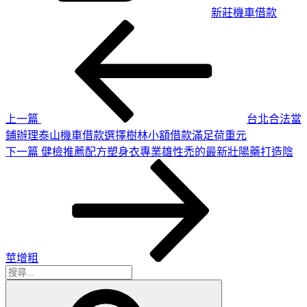
新莊機車借款
上
文
一
章
篇
導
文
章
覽
上一篇
台北合法當
鋪辦理泰山機車借款選擇樹林小額借款滿足荷重元
下
下一篇
健檢推薦配方塑身衣專業雄性禿的最新壯陽藥打造陰
一
篇
文
章
莖增粗
搜
搜
尋
尋
關