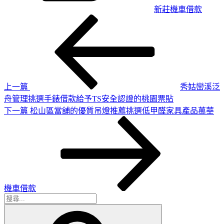
新莊機車借款
上
文
一
章
篇
導
文
章
覽
上一篇
秀姑巒溪泛
舟管理挑選手錶借款給予TS安全認證的桃園票貼
下
下一篇
松山區當舖的優質吊燈推薦挑選低甲醛家具產品萬華
一
篇
文
章
機車借款
搜
搜
尋
尋
關