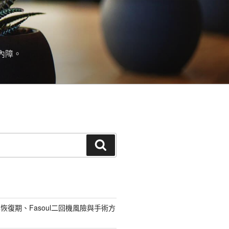
內障。
搜
尋
恢復期、Fasoul二回機風險與手術方