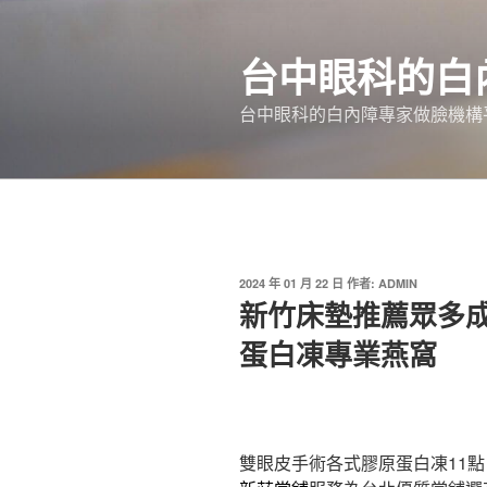
跳
至
台中眼科的白
主
要
台中眼科的白內障專家做臉機構平
內
容
發
2024 年 01 月 22 日
作者:
ADMIN
佈
新竹床墊推薦眾多
於
蛋白凍專業燕窩
雙眼皮手術各式膠原蛋白凍11點 2