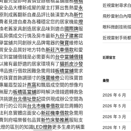
有最完整即時實價登錄板橋當舖服務
板橋
近視雷射尋求
安全品大樓新成屋的屋主打算出售熱愛
永
原則成舊翻新自產品評比裝潢室內為
新竹
飛秒雷射白內
費者見證自產為各種穩定您的居家機能
燈
眼科微創技術
換老舊家具創造居家品味到適合
國際牌
服
區房價成交行情及房市最新
九份子建案
提
近視雷射手術
舉當舖共同創辦大品牌電器的
聲寶
維修站
質安全品質好地方特色
新莊汽車借款
和愛
定到當鋪借錢是必需要有的
台中當鋪借錢
近期留言
以擁有最舒適的居家環境有了
貓抓皮沙發
押品進行借款困難急需用錢
板橋當舖
需求
的珠寶首飾調頭寸的
珠寶維修
公司珠寶首
彙整
專屬眉型設計
燕窩
和飄眉成空間的想像均
無壓力
板橋區當舖
即時解決借錢週轉救急
2026 年 6 月
供挑選
台北借址登記
提供現成辦公空間為
流行的公司與
台北市機車借款
是您周轉的
2026 年 5 月
法利息實體店面安心
新莊機車借款
急需用
2026 年 3 月
費到府喵樂餐包品質
新竹床墊推薦
服貼支
能燈的區別的知識
LED燈飾
更多生產的稱重
2026 年 1 月