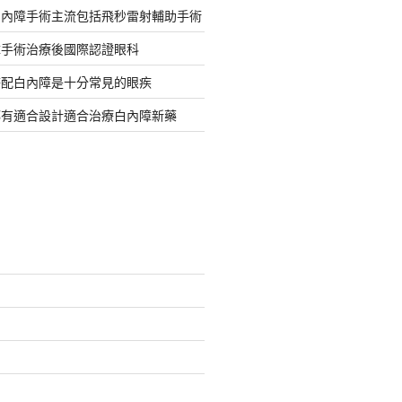
白內障手術主流包括飛秒雷射輔助手術
障手術治療後國際認證眼科
搭配白內障是十分常見的眼疾
都有適合設計適合治療白內障新藥