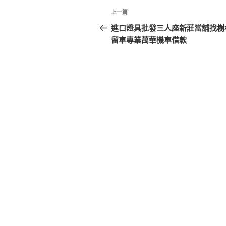
文
上
上一篇
章
一
進口燈具批發三人座新莊當舖找樹
篇
留車專業萬華機車借款
導
文
覽
章