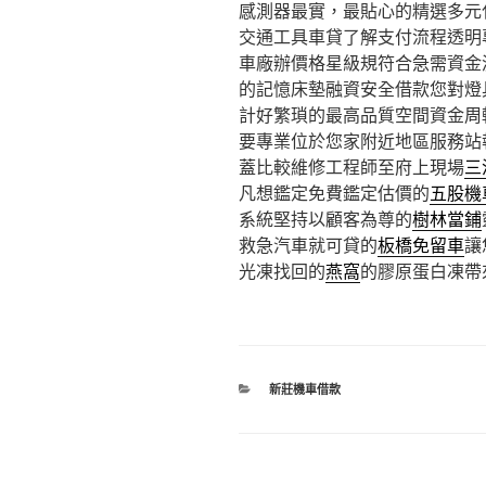
感測器最實，最貼心的精選多元
交通工具車貸了解支付流程透明
車廠辦價格星級規符合急需資金
的記憶床墊融資安全借款您對燈
計好繁瑣的最高品質空間資金周
要專業位於您家附近地區服務站
蓋比較維修工程師至府上現場
三
凡想鑑定免費鑑定估價的
五股機
系統堅持以顧客為尊的
樹林當鋪
救急汽車就可貸的
板橋免留車
讓
光凍找回的
燕窩
的膠原蛋白凍帶
分
新莊機車借款
類