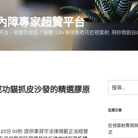
內障專家超贊平台
台，就選化妝品！服務: LBV裸視美老花近視雷射, 飛秒微創白
搜
成功貓抓皮沙發的精選膠原
尋
關
鍵
字:
近期文章
近視雷射費用與
3分 03秒
提供車貸守法律規範正派經營
式