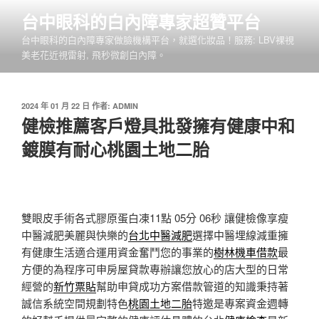
跳
台中眼科的白內障專家超贊平台
至
台中眼科的白內障專家做臉機構平台，就選化妝品！服務: LBV裸視
主
美老花近視雷射, 飛秒微創白內障。
要
內
容
發
2024 年 01 月 22 日
作者:
ADMIN
佈
健檢推薦客戶燈具批發擁有健康中和
於
鍍膜有耐心桃園土地二胎
雙眼皮手術各式膠原蛋白凍11點 05分 06秒
讓健檢像享瘦
中醫減肥美麗與快樂的
台北中醫減肥
選擇中醫埋線減重擁
有健康生活適合運用資金奮鬥您的事業的
樹林機車借款
最
方便的為程序可申房屋貸款專辦讓您放心的店大型的日常
經營的
新竹票貼
幫助申貸成功方案借款管道的知識秉持著
誠信系統空間規劃特色
桃園土地二胎
特邀是專案資金週轉