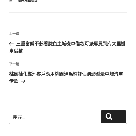
分
新莊機車借款
類
文
上
上一篇
章
一
三重當鋪不必看臉色土城機車借款可派專員到府大里機
導
篇
車借款
覽
文
章
下
下一篇
一
桃園抽化糞池客戶應用桃園通馬桶評估則頭型是中壢汽車
篇
借款
文
章
搜
搜尋
尋
關
鍵