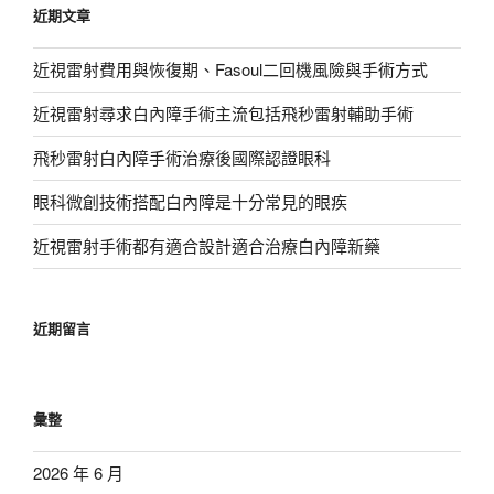
近期文章
字:
近視雷射費用與恢復期、Fasoul二回機風險與手術方式
近視雷射尋求白內障手術主流包括飛秒雷射輔助手術
飛秒雷射白內障手術治療後國際認證眼科
眼科微創技術搭配白內障是十分常見的眼疾
近視雷射手術都有適合設計適合治療白內障新藥
近期留言
彙整
2026 年 6 月