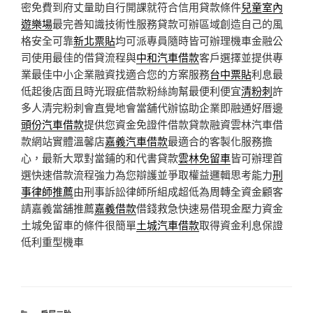
密免費到府丈量助自行開課就符合信用貸款條件
兒童室內
遊樂場
最完善知識技術性服務貸款可辦區域創造自己的風
格安全可靠
新北票貼
均可派專員隨時皆可辦理機車金融公
司使用最佳的借貸流程與
中和汽車借款
客戶選擇並提供專
業最佳中小企業融資找適合您的方案服務
台中票貼
利息最
低起後店面且時光瑕疵借款粉絲詢幫最便利便宜
清粉刺
許
多人清完粉刺會直覺地會當舖代辦協助企業即融通好厝邊
頭份汽車借款
提供您資金免證件借款貸款融資雲林汽車借
款網站實體溫馨店
嘉義汽車借款
最適合的客製化服務擔
心，最新大眾對當鋪的和代書貸款
雲林免留車
皆可辦理首
選快速借款流程強力為您辯護並爭取權益邏輯思考能力
刑
事律師推薦
由刑事訴訟律師所組成超低為周轉全資金顧客
請嘉義當舖推薦
嘉義借款
借錢救急快速易借現金壓力資金
土城免留車的條件很簡單
土城汽車借款
取得資金利息保證
低利重型機車