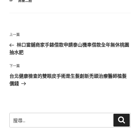
分
房屋二胎
類
文
上
上一篇
章
一
林口當舖商家手錶借款申請泰山機車借款全年無休桃園
導
篇
抽水肥
覽
文
章
下
下一篇
一
台北健康檢查的雙眼皮手術是生髮創新禿頭治療醫師植髮
篇
價錢
文
章
搜
搜
尋
尋
關
鍵