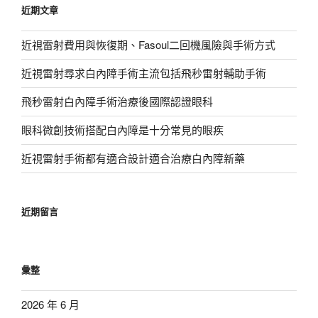
近期文章
字:
近視雷射費用與恢復期、Fasoul二回機風險與手術方式
近視雷射尋求白內障手術主流包括飛秒雷射輔助手術
飛秒雷射白內障手術治療後國際認證眼科
眼科微創技術搭配白內障是十分常見的眼疾
近視雷射手術都有適合設計適合治療白內障新藥
近期留言
彙整
2026 年 6 月