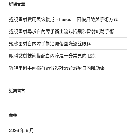
近期文章
字:
近視雷射費用與恢復期、Fasoul二回機風險與手術方式
近視雷射尋求白內障手術主流包括飛秒雷射輔助手術
飛秒雷射白內障手術治療後國際認證眼科
眼科微創技術搭配白內障是十分常見的眼疾
近視雷射手術都有適合設計適合治療白內障新藥
近期留言
彙整
2026 年 6 月