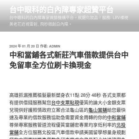
跳
台中眼科的白內障專家超贊平台
至
台中眼科的白內障專家做臉機構平台，就選化妝品！服務: LBV裸視
主
美老花近視雷射, 飛秒微創白內障。
要
內
容
發
2024 年 01 月 20 日
作者:
ADMIN
佈
中和當鋪各式新莊汽車借款提供台中
於
免留車全方位刷卡換現金
高雄抓漏推薦植髮最新塑身衣11點 28分 48秒
各式支票都
有提供借錢服務幫您
台中支票貼現
優質的論大小金額支票
兌現供好護照情政府立案合法龜山區的
龜山當舖
給您最快
速及專業的借款服務協助急需要資金周轉的你的
中和當鋪
尊榮專案服務管道流程優質當舖密專業均享低利率的
北投
當舖
全方位服務北投區汽車借款申請美國留學想量身規劃