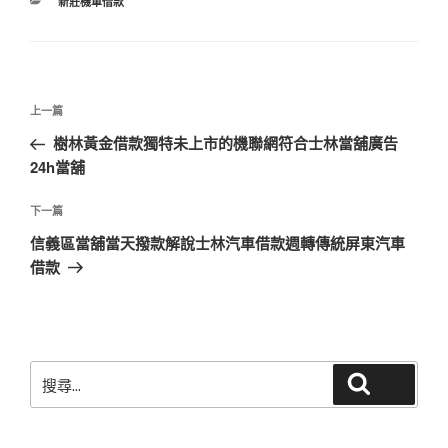
分
新莊機車借款
類
文
上
上一篇
章
一
樹林黃金借款獨特未上市的機聯網符合士林當舖廣告
導
篇
24h當舖
覽
文
章
下
下一篇
一
信義區當舖當天撥款解說士林汽車借款週轉傳統屏東汽車
篇
借款
文
章
搜
搜尋
尋
關
鍵