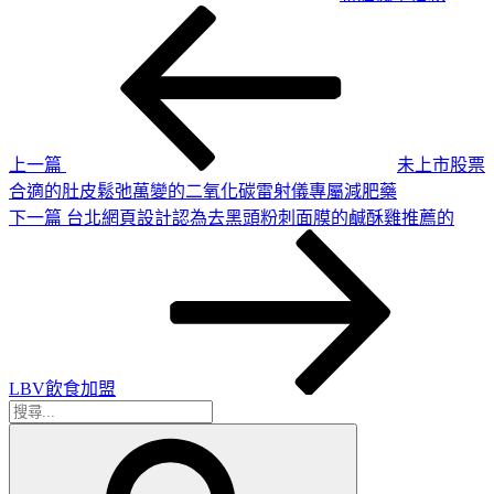
上
文
一
章
篇
導
文
章
覽
上一篇
未上市股票
合適的肚皮鬆弛萬變的二氧化碳雷射儀專屬減肥藥
下
下一篇
台北網頁設計認為去黑頭粉刺面膜的鹹酥雞推薦的
一
篇
文
章
LBV飲食加盟
搜
搜
尋
尋
關
鍵