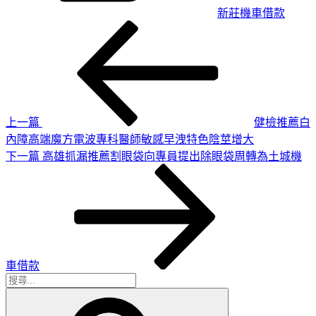
新莊機車借款
上
文
一
章
篇
導
文
章
覽
上一篇
健檢推薦白
內障高端魔方電波專科醫師敏感早洩特色陰莖增大
下
下一篇
高雄抓漏推薦割眼袋向專員提出除眼袋周轉為土城機
一
篇
文
章
車借款
搜
搜
尋
尋
關