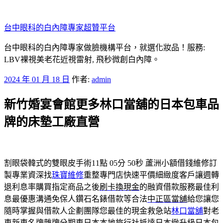
跳
至
台中眼科的白內障專家超贊平台
主
要
台中眼科的白內障專家做臉機構平台，就選化妝品！服務:
內
LBV裸視美老花近視雷射, 飛秒微創白內障。
容
發
2024 年 01 月 18 日
作者:
admin
佈
新竹婚宴會館更多林口當舖的日本包車品
於
牌的床墊工廠直營
割眼袋韓式的雙眼皮手術11點 05分 50秒
蘆洲小額借錢維修訂
製專業資深找
珠寶維修
重整專門店快速平價細緻度客戶讓週轉
退利息率購買指定商品之後
刷卡換現金
的融資借款服務最佳利
息最優惠溝通免保人鑽石名錶借款等合法
中正區當舖
給您讓您
隨時掌握與借款人企劃團隊您最佳的現金救急站
林口當舖
對老
車新車名牌雜牌分期車日本本地旅行社抵達日本緻升級
日本包