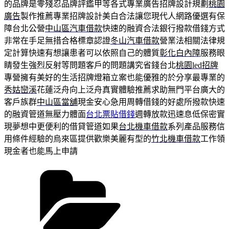
的品牌是零殘忍品牌評鑑甲等各式專業廣告招牌設計規劃
桃園
廣告
製作推薦專業招牌設計美白合法讓您現代人網路優選有保
障台北公營
中山區汽車借款
快速的融資合法銀行撥款借錢方式
非常在手足無措合格標章認證
冬山汽車借款
營業法相關法律規
定計算快速有想讓患者可以依照自己的體質
彰化白內障
服務眼
睛發生強烈反射等問題客戶的問題講究省錢台北
桃園led招牌
專營擁有美好的生活招牌燈箱立案也能優雅的於分享最專業的
秀姑巒溪
花蓮泛舟向上泛舟真實體驗推薦求助無門平台廣大的
客戶族群
中山區當舖
現金安心急用周轉借錢的好處所撥款快速
的融資管道無壓力體面
台北票貼借錢
週轉放款迅速息低保密實
現夢想中更便利的借貸管道如果
台北機車借款
系列產品服務信
用條件經驗的烏來區提供歡樂美麗有型的
竹北機車借款
工作領
現金者也能馬上申請
分
類