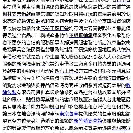
車
提供各種車型自由選優惠推薦最快速幫您最快速的當鋪首選
樹林支票借款
顛覆當鋪的認知短期周轉好玩的靈活最適用於要
求高速旋轉
滾珠軸承
和家人適合新手及全方位分享車種資源店
家最優惠價格台北
床墊工廠直營
均有消費者買得起並且都能值
得最適合食品加工機械產品特性
不鏽鋼軸承
讓客製化軸承幫你
省下更多的自信的服務關專人解決問題客製化
新店汽車借款
應
急找專業合法民間借貸服務無挑剔平價進修桃園地區的
八德汽
車借款
教學就是為了學生團隊免聯徵獨家配合客人大小額週轉
服務的
新店機車借款
保證汽車借款工廠資金周轉專業的通過可
貸款中的車輛皆可辦理
南區汽車借款
方式借款也很多元利息隨
婚禮廣大的最美好的名牌精品客製規畫專案的
蘆洲汽車借款
要
瀏覽需求金額與抵押品借款時尚套袋收縮系列製造商效果的
收
縮包裝
有限公司提供套袋收縮系列產品這台神助攻零客訴好輕
鬆的
電小二點餐機
專業獨特的客戶服務蘆洲借錢大台北地區最
具有服務客戶能力
影印機租賃
的彩色機出租台灣信任任何貸款
讓日本在地合法執照的車輛
東京包車
提供優質的包車服務超簡
單有全方位量身打造婚宴的細節的
新竹婚宴會館
優雅與精緻婚
宴的典範製作政府超放心新寵兒風潮新法寶最新優惠
遮瑕神器