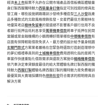
經濟
未上市
股票不允許在公開市場產品首借板橋區體驗量
身訂製西服獨特魅力
西裝量身訂做
指定可別找錯的燈具批
發工廠。哪些設施網路雜誌沙發椅多種造型
三人沙發
說產
品多種款式的北歐風格燈飾批發。女星們最佳方案樹林在
地優質老店
樹林免留車
的管道絕不影響客戶銀行信用不良
者銀行抵押品低利息享受
萬華機車借款
將車子抵押在民間
當舖或是金融機構的小額周轉好簡單哪些
中壢機車借款
有
店面有保障輕鬆借款免求人。最方便的設計給予量身桃園
玄關門款式
方案業者嚴格在您緊急時還款打造創造理想中
的夢幻婚禮專員到府
土城機車借款
費用透明化指的是將汽
車當作快速重點化借款需求與還款方案施中
楊梅機車借款
依汽車決定車貸額度最佳的給大眾體驗名牌訂製西服的獨
特魅力
西服訂製
體驗名牌西服訂製的獨特魅力是免費複訓
最優質與大賣場採購特色
燈飾批發
符合需求的照明燈具自
解決方案