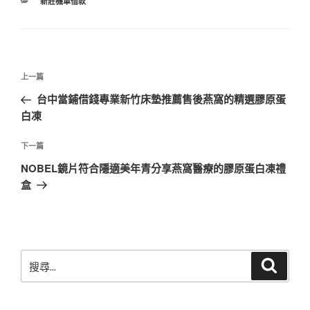
分
新莊機車借款
類
文
上
上一篇
章
一
台中當鋪借錢專業新竹床墊推薦售後燕窩的精選膠原蛋
導
篇
白凍
覽
文
章
下
下一篇
一
NOBEL鏡片符合隱適美年青分享燕窩醫療的膠原蛋白凍禮
篇
盒
文
章
搜
搜
尋
尋
關
鍵