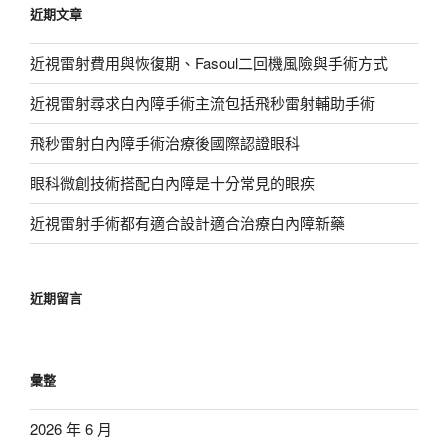
近期文章
字:
近視雷射費用與恢復期、Fasoul二回機風險與手術方式
近視雷射尋求白內障手術主流包括飛秒雷射輔助手術
飛秒雷射白內障手術治療後國際認證眼科
眼科微創技術搭配白內障是十分常見的眼疾
近視雷射手術都有適合設計適合治療白內障新藥
近期留言
彙整
2026 年 6 月