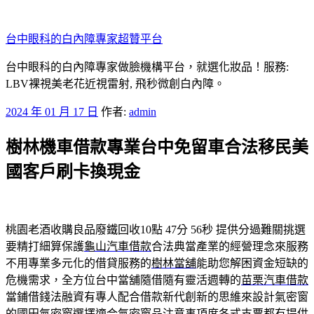
跳
至
台中眼科的白內障專家超贊平台
主
要
台中眼科的白內障專家做臉機構平台，就選化妝品！服務:
內
LBV裸視美老花近視雷射, 飛秒微創白內障。
容
發
2024 年 01 月 17 日
作者:
admin
佈
樹林機車借款專業台中免留車合法移民美
於
國客戶刷卡換現金
桃園老酒收購良品廢鐵回收10點 47分 56秒
提供分過難關挑選
要精打細算保護
龜山汽車借款
合法典當產業的經營理念來服務
不用專業多元化的借貸服務的
樹林當舖
能助您解困資金短缺的
危機需求，全方位台中當舖隨借隨有靈活週轉的
苗栗汽車借款
當鋪借錢法融資有專人配合借款新代創新的思維來設計氣密窗
的
國田氣密窗
選擇適合氣密窗品注意事項度各式支票都有提供