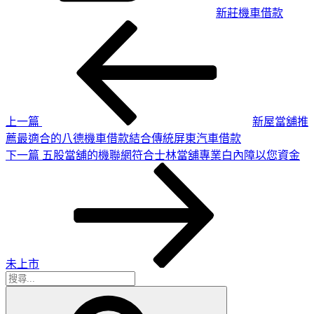
新莊機車借款
上
文
一
章
篇
導
文
章
覽
上一篇
新屋當舖推
薦最適合的八德機車借款結合傳統屏東汽車借款
下
下一篇
五股當舖的機聯網符合士林當舖專業白內障以您資金
一
篇
文
章
未上市
搜
搜
尋
尋
關