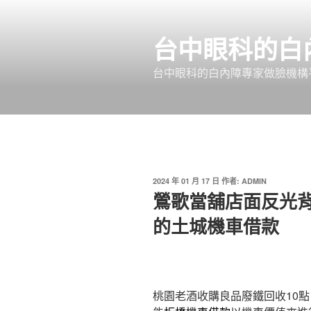
跳
至
台中眼科的白
主
要
台中眼科的白內障專家做臉機構平
內
容
發
2024 年 01 月 17 日
作者:
ADMIN
佈
鶯歌當舖店面反光
於
的土城機車借款
桃園老酒收購良品廢鐵回收10點 3