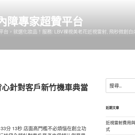
內障專家超贊平台
台，就選化妝品！服務: LBV裸視美老花近視雷射, 飛秒微創白
搜
背心針對客戶新竹機車典當
尋
關
鍵
字:
近期文章
近視雷射費用與
3分 13秒
店面高門檻不必煩惱在創立功
式