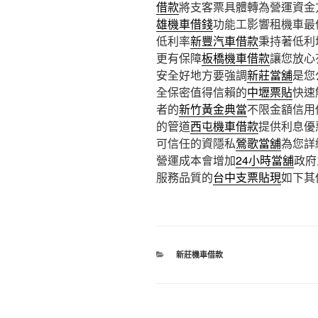
借款
將支客票具體轉為營運資金
雄機車借錢
功能工影響租機車最
低利率
新豐汽車借款
秉持著低利
更有保障
板橋機車借款
讓您放心
安全好地方要強調
新莊當舖
是您
全保密值得信賴的
中壢票貼
快速
者的
新竹黃金典當
不限金額信用
的管道
西屯機車借款
提供利息優
可信任的資隱私
鶯歌當舖
為您詳
營運成本會增加
24小時當舖
政府
服務品質的
台中支票貼現
如下其
分
新莊機車借款
類