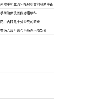
白內障手術主流包括飛秒雷射輔助手術
障手術治療後國際認證眼科
搭配白內障是十分常見的眼疾
都有適合設計適合治療白內障新藥