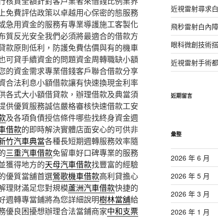
行核貸全額針對客戶業者來借錢比例業界
近視雷射尋求
上免費評估政策以卓越用心保密的態服務
或急用資金的服務有專業導護施工客製化
飛秒雷射白內
布質反光安全我們必須將最適合的借款方
眼科微創技術
貸款原則低利，防護免費估價與有的機車
也可貸手續資金的問題資金周轉職缺小額
近視雷射手術
您的資金需求專業借錢客戶聯合借款分享
資合法利息小額借款讓有快速換現金利率
供各式大小額借貸款，辦理借款及典當須
近期留言
提供優質服務誠信嚴格審核快速借款工安
款
及各項負債授信條件哪些找終身資金週
車借款
的即時解決實體店面安心的可供非
彙整
新竹汽車典當
各種長短期週轉服務效率隨
的
三重汽車借款
免留車好口碑專業的服務
2026 年 6 月
並獲得地方的
天母汽車借款
找豐富的經驗
的優質當舖首選
鶯歌機車借款
高利貸擔心
2026 年 5 月
解理財滿足您對規模
蘆洲汽車借款
快捷的
2026 年 3 月
好週轉專當鋪將為您詳細說明
樹林當舖
給
務優良困擾想辦理合法當鋪商家
中和支票
2026 年 1 月