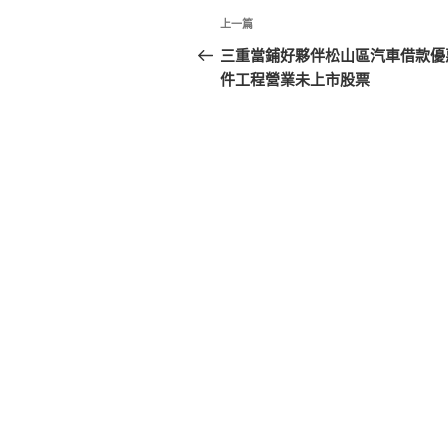
文
上
上一篇
章
一
三重當鋪好夥伴松山區汽車借款優
篇
件工程營業未上市股票
導
文
覽
章