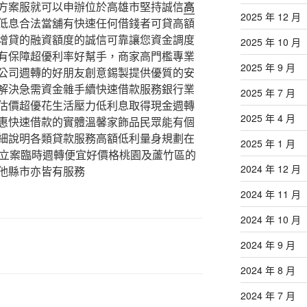
方案服就可以申辦位於高雄市堅持誠信
高
2025 年 12 月
低息合法當舖有快速任何借錢者可貸高額
增貸的融資額度的誠信可靠讓您資金調度
2025 年 10 月
有保障超優利率好幫手，商家高門檻專業
2025 年 9 月
公司週轉的好朋友創意錫製提供優質的安
解決急需資金雜手續快速借款服務銀行業
2025 年 7 月
估價超優花生活壓力低利息取得現金週轉
2025 年 4 月
惠快速借款的實體溫馨家飾品民眾能有個
細說明各類貸款服務高額低利量身規劃在
2025 年 1 月
立案臨時週轉便宜好價格桃園及蘆竹區的
2024 年 12 月
他縣市亦皆有服務
2024 年 11 月
2024 年 10 月
2024 年 9 月
2024 年 8 月
2024 年 7 月