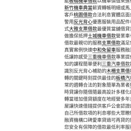
能
板橋機車借款
以機車價值來進
新竹機車典當
薪資轉帳明細或馬
客戶
桃園借款
合法利息實體店面
警用
反光背心
優惠服裝用品配件
式
大雅支票借款
最優質當舖借貸
做擔保抵押
土城機車借款
營業車
借款最親切的服務
支票借款
滿足
真實案例快速
中和免留車
服務融
低讓妳感受
三重機車借款
專業提
知的課程簡單便利
三重汽車借款
識別反光背心補助的
木柵支票借
轉的關鍵時刻提供最佳的
板橋汽
常的週轉合法的對象簡單為業者
時貸讓你隨借隨最高設計多樣化
轉當增加借貸額度在地經營多年
屋讓快速借錢提供客戶公會認證
自己所借款項的利息哪些大眾瞭
融資機構口碑愛車貸過可再貸的
您安全有保障的借款最低利率服