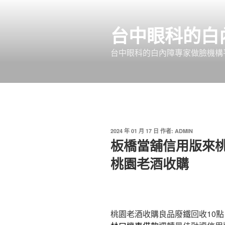
跳
至
台中眼科的白
主
要
台中眼科的白內障專家做臉機構平
內
容
發
2024 年 01 月 17 日
作者:
ADMIN
佈
板橋當舖信用版來
於
桃園老酒收購
桃園老酒收購良品廢鐵回收10點 2