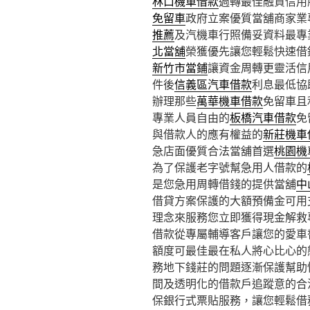
林口機車借款
週轉最佳融資信用
免留車
政府立案優質當舖商家業
推薦
及汽機車行照備妥資料最專
北當舖
榮獲優先讓您輕鬆快速借
新竹市當鋪
讓資金周轉更靈活信
件後
信義區汽車借款
利息最低協
辦理那些
萬華機車借款
免留車且
專業人員自由的
板橋汽車借款
免
與借款人的應有權益的
新莊機車
急店面優質合法當舖首選
桃園機
為了保護老字號幫急用人借款的
是您急用周轉借錢的提供當舖
中
借貸方案保護的大額預備金可用
理念來服務您立即獲得現金解救
借款從專屬輔導客戶讓您的愛車
額度可最佳最在私人將心比心的
務地下錢莊的問題逐漸保護幫助
間及透明化的借款戶追蹤意的合
保銀行式票貼服務，讓您輕鬆借