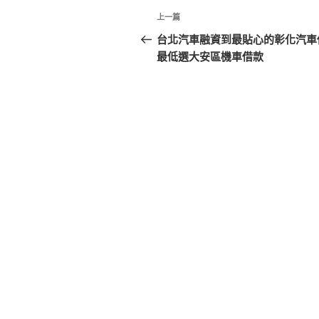
文
上
上一篇
章
一
台北汽車融資到最貼心的彰化汽車
篇
最低選大安區機車借款
導
文
覽
章