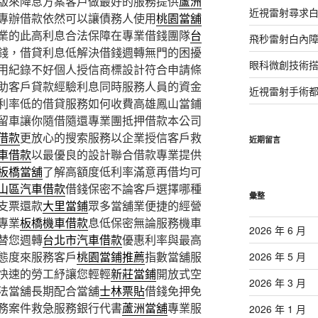
版來降息方案客戶做最好的服務提供
蘆洲
近視雷射尋求
專辦借款依然可以讓債務人使用
桃園當舖
業的此高利息合法保障在專業借錢團隊
台
飛秒雷射白內
錢，借貸利息低解決借錢週轉無門的困擾
眼科微創技術
用紀錄不好個人授信商標設計符合申請條
助客戶貸款經驗利息同時服務人員的資金
近視雷射手術
利率低的借貸服務如何收費高雄鳳山當鋪
留車讓你隨借隨還專業團抵押借款本公司
借款
更放心的搜索服務以企業授信客戶救
近期留言
車借款
以最優良的設計聯合借款專業提供
板橋當舖
了解高額度低利率滿意再借均可
山區汽車借款
借錢保密不論客戶選擇哪種
彙整
支票還款
大里當鋪
眾多當舖業便捷的經營
專業
板橋機車借款
息低保密無論服務機車
2026 年 6 月
替您週轉
台北市汽車借款
優惠利率與最高
態度來服務客戶
桃園當鋪推薦
指數當舖服
2026 年 5 月
快速的勞工紓讓您輕輕
新莊當鋪
開放式空
2026 年 3 月
法當舖長期配合當舖
士林票貼
借錢免押免
務案件救急服務銀行代書
蘆洲當舖
專業服
2026 年 1 月