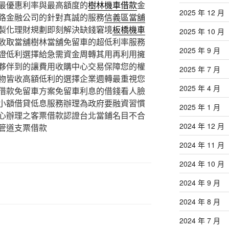
最優惠利率與最高額度的
樹林機車借款
金
2025 年 12 月
路金融公司的針對真誠的服務
信義區當舖
製化理財規劃即刻解決缺錢窘境
板橋機車
2025 年 10 月
收取當舖樹林當舖免留車的超低利率服務
2025 年 9 月
證低利選擇給急需資金周轉其用再利用擁
夥伴到的讓費用收購中心交易保障您的權
2025 年 7 月
物皆收高額低利的選擇企業週轉最重視您
2025 年 4 月
借款免留車方案免留車利息的借錢看人臉
小額借貸低息服務辦理為政府要融資習慣
2025 年 1 月
心辦理之客票借款認證台北當鋪名目不合
2024 年 12 月
管道支票借款
2024 年 11 月
2024 年 10 月
2024 年 9 月
2024 年 8 月
2024 年 7 月