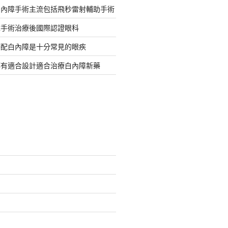
白內障手術主流包括飛秒雷射輔助手術
障手術治療後國際認證眼科
搭配白內障是十分常見的眼疾
都有適合設計適合治療白內障新藥