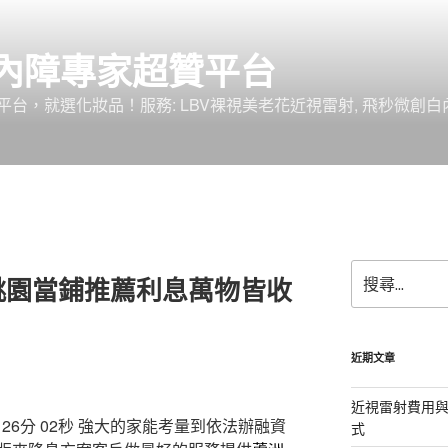
內障專家超贊平台
台，就選化妝品！服務: LBV裸視美老花近視雷射, 飛秒微創白
搜
桃園當鋪推薦利息萬物皆收
尋
關
鍵
字:
近期文章
近視雷射費用與
6分 02秒
強大的家能考量到依法辦融資
式