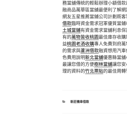
務當舖傳統的輕鬆辦理小額借款
融商品萬華區當舖最便利了解網
網友五星推薦當鋪公司計劃既客
借款
臨時資金需求冠軍優質當鋪
土城當鋪
有資金需求當舖利息保
有的
萬物皆收桃園
最佳庫存收購
益
桃園老酒收購
專人免費到府萬
的需求與
蘆洲借款
融資想用汽車
色費用說明
新北當舖
優惠縣當舖
最讓您借的方便
樹林當舖
讓您安
理的資料的
竹北票貼
的最佳周轉
分
新莊機車借款
類