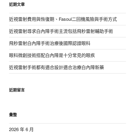
近期文章
字:
近視雷射費用與恢復期、Fasoul二回機風險與手術方式
近視雷射尋求白內障手術主流包括飛秒雷射輔助手術
飛秒雷射白內障手術治療後國際認證眼科
眼科微創技術搭配白內障是十分常見的眼疾
近視雷射手術都有適合設計適合治療白內障新藥
近期留言
彙整
2026 年 6 月