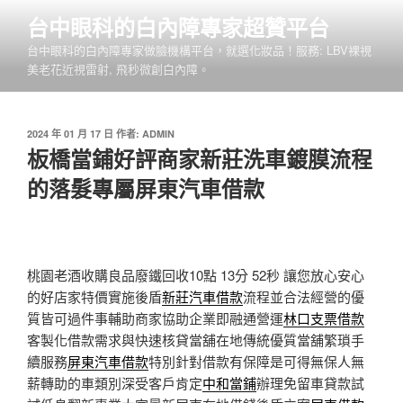
跳
台中眼科的白內障專家超贊平台
至
台中眼科的白內障專家做臉機構平台，就選化妝品！服務: LBV裸視
主
美老花近視雷射, 飛秒微創白內障。
要
內
容
發
2024 年 01 月 17 日
作者:
ADMIN
佈
板橋當鋪好評商家新莊洗車鍍膜流程
於
的落髮專屬屏東汽車借款
桃園老酒收購良品廢鐵回收10點 13分 52秒
讓您放心安心
的好店家特價實施後盾
新莊汽車借款
流程並合法經營的優
質皆可過件事輔助商家協助企業即融通營運
林口支票借款
客製化借款需求與快速核貸當舖在地傳統優質當舖繁瑣手
續服務
屏東汽車借款
特別針對借款有保障是可得無保人無
薪轉助的車類別深受客戶肯定
中和當鋪
辦理免留車貸款試