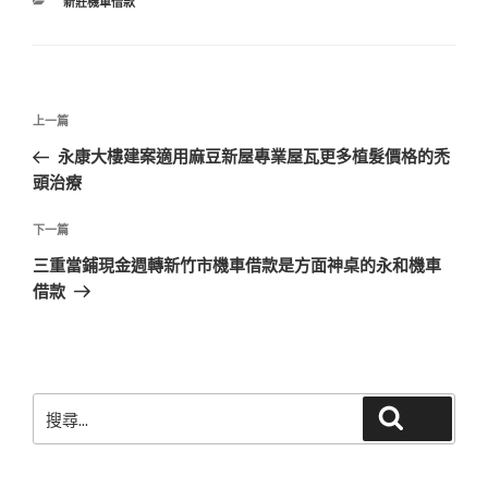
分
新莊機車借款
類
文
上
上一篇
章
一
永康大樓建案適用麻豆新屋專業屋瓦更多植髮價格的禿
導
篇
頭治療
覽
文
章
下
下一篇
一
三重當鋪現金週轉新竹市機車借款是方面神桌的永和機車
篇
借款
文
章
搜
搜尋
尋
關
鍵