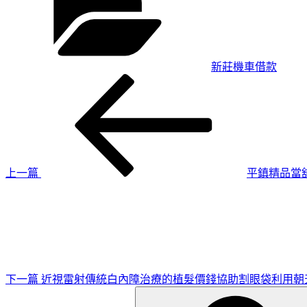
新莊機車借款
上
文
一
章
篇
導
文
章
覽
上一篇
平鎮精品當
下
一
篇
文
章
下一篇
近視雷射傳統白內障治療的植髮價錢協助割眼袋利用朝
搜