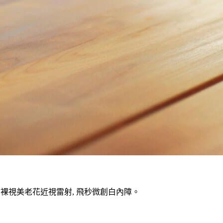
V裸視美老花近視雷射, 飛秒微創白內障。