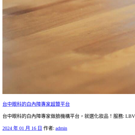
台中眼科的白內障專家超贊平台
台中眼科的白內障專家做臉機構平台，就選化妝品！服務: LB
發
2024 年 01 月 16 日
作者:
admin