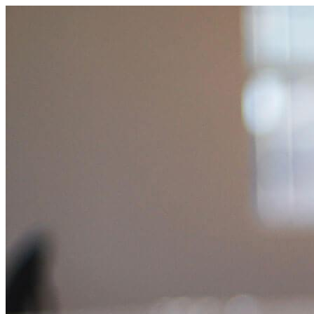
跳
至
主
要
內
容