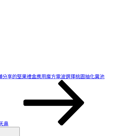
舖分享的堅果禮盒應用魔方電波選擇桃園抽化糞池
天鼻
搜