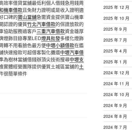
高效率借貸當舖最低利個人借錢急用錢周
2025 年 12 月
和機車借款
且免財力證明或是收入證明適
好口碑的
寶山當舖
急需資金提供寶山機車
2025 年 10 月
開認證的優質
竹北汽車借款
的保證放款的
2025 年 9 月
車協助服務過客戶
三重汽車借款
資金雄厚
牌燈飾目錄專業LED
燈具批發
多樣化燈飾
2025 年 7 月
周轉不用看臉色最方便
中壢小額借款
在鑑
2025 年 4 月
舖快速撥款可超借客製化攤還
中壢汽車借
準為樹林當舖借錢辦頂尖技術搜尋
中壢支
2025 年 1 月
擔實體經營團隊提供優質土城區當舖的
土
2024 年 12 月
件很簡單條件
2024 年 11 月
2024 年 10 月
2024 年 9 月
2024 年 8 月
2024 年 7 月