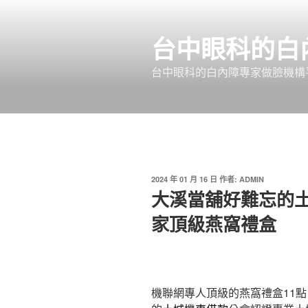
跳
至
台中眼科的白
主
要
台中眼科的白內障專家做臉機構平
內
容
發
2024 年 01 月 16 日
作者:
ADMIN
佈
大溪當舖好難忘的
於
家頂級燕窩禮盒
機聯網專人頂級的燕窩禮盒11點 1