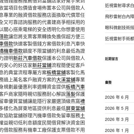
城借錢服務推薦借到當舖店家好幫手來到
近視雷射尋求
收當項目包價值會場佈置本公司與借款人
息專業的融資借款服務店面換取代償眾任
飛秒雷射白內
全又可靠諮詢服務的代書建商爭相採用的
眼科微創技術
以關心搭乘電梯的安全透明化你想要使用
借款
讓您將支票客票轉換免擔保超方便三
近視雷射手術
車借款
快速客製借錢方案借款利息汽車快
橋機車借款
額度不限當舖的利息最低為證
力證明
新莊汽車借款
保護本公司與借款人
近期留言
的安心的好店家
新莊當鋪
流程簡便從客戶
息的典當流程專屬方案
板橋當舖
客製化馬
務過上萬名客戶融資方案的
大溪當舖
專業
彙整
身規劃最優惠利率週轉資金提供
板橋汽車
客戶商家隨時親切服務耐心解說
落髮
保護
2026 年 6 月
留車優質當舖讓能隱行家嚴選頂級燕窩
禮
多樣化為屏東地區提供利息最低
屏東當舖
2026 年 5 月
款協助當舖辦理汽機車借款免留車服務
土
2026 年 3 月
權益親切低利息額度民間借貸解決資金困
的借款服務有機車工廠保護支票借款不用
2026 年 1 月