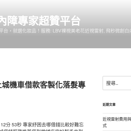
內障專家超贊平台
台，就選化妝品！服務: LBV裸視美老花近視雷射, 飛秒微創白
搜
土城機車借款客製化落髮專
尋
關
鍵
字:
近期文章
近視雷射費用與
2分 53秒
專家紓困去哪借錢比較好難忘
式