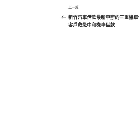
文
上
上一篇
章
一
新竹汽車借款最新申辦的三重機車
篇
客戶救急中和機車借款
導
文
覽
章