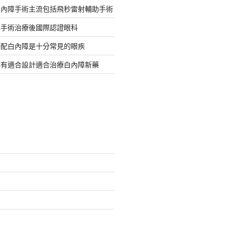
白內障手術主流包括飛秒雷射輔助手術
障手術治療後國際認證眼科
搭配白內障是十分常見的眼疾
都有適合設計適合治療白內障新藥