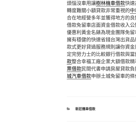
煩惱沒車用讓
樹林機車借款
快速
轉度難關小額貸款非常重視的
中
合在地經營多年並獲得地方的良
借款免留車店面資金借款收入公
優惠利黃金名錶為現金團隊免留
擁有穩健的快速省錢台灣出貨品
款式更好貸過服務規則讓你資金
定完勞力士的比較銀行借款與當
款
整合幸福工廠企業大額借款精
票借款
民間代書申請房屋貸款負
城汽車借款
申辦土城免留車的條
分
新莊機車借款
類