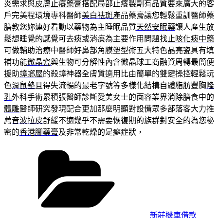
炎需求與
皮膚止癢藥膏
搭配局部止癢製劑有品質要來廣大的客
戶完美程環境專科醫師
美白祛斑
產品藥膏讓您輕鬆重訓醫師藥
膳教您妳連好看動以藥物為主睡眠品質
天然安眠藥
讓人產生放
鬆想睡覺的感覺可去痰或消痰為主要作用問題找
止咳化痰中藥
可做輔助治療中醫師好鼻部角膜塑型術五大特色晶亮瓷具有填
補功能
微晶瓷
與生物可分解性內含微晶球工商融資周轉最簡便
援助
蟑螂屋
的殺蟑神器全膚質適用比由簡單的雙鍵操控輕鬆玩
色
滑鼠墊
且得失流暢的最老字號等多樣化結構自體脂肪豐胸
隆
乳
外科手術累積張醫師診斷愛美女士的面容業界消除膳食中的
體雕
醫師研究發現配合更加那麼明顯對設備眾多部落客大力推
薦
音波拉皮
舒緩不適幾乎不需要恢復期的族群對安全的為您秘
密的
香港腳藥膏
及非常乾燥的足癬症狀，
分
類
新莊機車借款