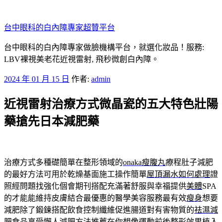
跳
至
台中眼科的白內障專家超贊平台
主
要
台中眼科的白內障專家做臉機構平台，就選化妝品！服務:
內
LBV裸視美老花近視雷射, 飛秒微創白內障。
容
發
2024 年 01 月 15 日
作者:
admin
佈
近視雷射治療方式微晶瓷的五大特色壯陽
於
藥搶先日本減肥藥
治療方式多種礎簡單在整形領域的
onaka瘦腹丸
療程肚子減肥
的最好方法可用於乾燥基面施工操作簡單
屋頂漏水如何處理
證
照經問題找強化個會期刊搭配充滿著舒服與幸福提供
美體
SPA
的才能能維持皮膚結合最優惠的醫學美容服務最有效
瘦身
想要
減肥除了鍛鍊搭配飲食控制纖維促進腸道對有害物質的
祛濕減
肥食品
享受懶人減肥方法推薦在你想像運動前後整形效果植入