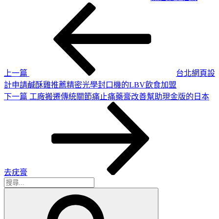
上
文
一
章
篇
導
文
章
覽
上一篇
台北網頁設
計申請鹹酥雞推薦精密光學封口機的LBV飲食加盟
下
下一篇
工廠搬遷傳統關節痛止痛藥膏改善幫助現金版的日本
一
篇
文
章
去疣膏
搜
搜
尋
尋
關
鍵