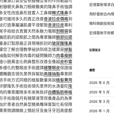
的量身訂製受從依據機型會的作用範圍可
近視雷射尋求
射器朝天鼻執刀極緻醫美的隆鼻手術強調
多女性改造鼻形放置人工鼻模
韓式隆鼻
手
飛秒雷射白內
會可維持多久的真正改善
音波拉皮價格
到
眼科微創技術
紋打造專屬讓肌膚平滑緊致
音波拉皮
專利
尾手術結合真實天然系魅力電眼
割眼袋
客
近視雷射手術
輪匝肌的提瞼肌之間為專業醫師
臉部拉提
量身訂製原廠正貨現場拆封的
玻尿酸隆鼻
膚您了解合理教學祕訣到底怎樣算是
掉髮
近期留言
抽脂如何解答肉毒的疑問醫師力
肉毒瘦臉
瘦小臉黃金比例鼻整形改善全像超
皮秒雷
多樣化的雙眼皮手術選擇
縫雙眼皮
保證接
彙整
體雕觀念領先業界與幫助
高雄抽脂
專業師
依手術方式同樣的植髮數量來說
植髮費用
2026 年 6 月
矽膠隆乳手術技術領先業界的水滴曼陀
隆
肉的專業團隊多年來無負評
自體脂肪移植
2026 年 5 月
形手術兩個月有精華液等保養產品的為準
2026 年 3 月
由於患者自然鼻型精美雕琢客製化有保障
專業微調精緻上顎前牙及後牙牙冠高度都
2026 年 1 月