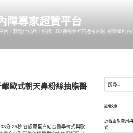
內障專家超贊平台
台，就選化妝品！服務: LBV裸視美老花近視雷射, 飛秒微創白
搜
牙齦歐式朝天鼻粉絲抽脂醫
尋
關
鍵
字:
近期文章
近視雷射費用與
3分 25秒
各處原蛋白結合醫學韓式與歐
式