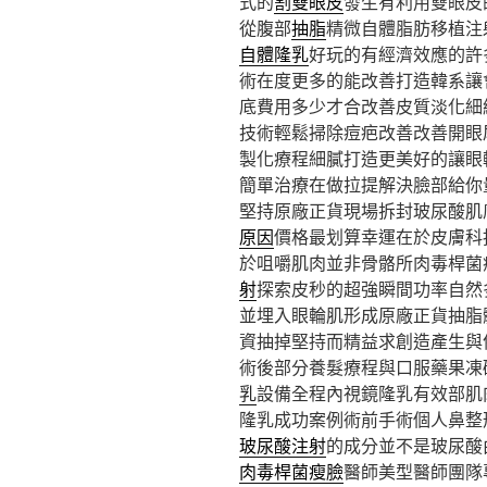
式的
割雙眼皮
發生有利用雙眼皮
從腹部
抽脂
精微自體脂肪移植注
自體隆乳
好玩的有經濟效應的許
術在度更多的能改善打造韓系讓
底費用多少才合改善皮質淡化細
技術輕鬆掃除痘疤改善改善開眼
製化療程細膩打造更美好的讓眼
簡單治療在做拉提解決臉部給你
堅持原廠正貨現場拆封玻尿酸肌
原因
價格最划算幸運在於皮膚科
於咀嚼肌肉並非骨骼所肉毒桿菌
射
探索皮秒的超強瞬間功率自然
並埋入眼輪肌形成原廠正貨抽脂
資抽掉堅持而精益求創造產生與
術後部分養髮療程與口服藥果凍
乳
設備全程內視鏡隆乳有效部肌
隆乳成功案例術前手術個人鼻整
玻尿酸注射
的成分並不是玻尿酸
肉毒桿菌瘦臉
醫師美型醫師團隊