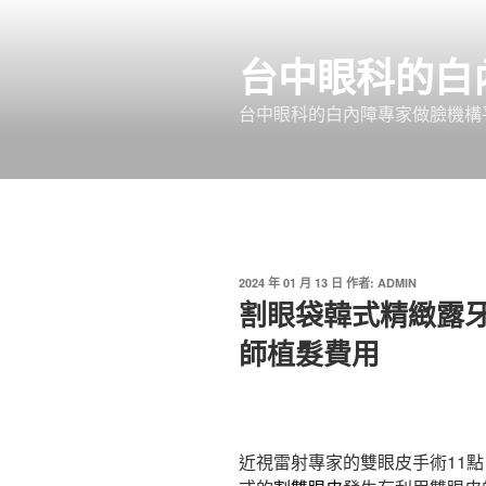
跳
至
台中眼科的白
主
要
台中眼科的白內障專家做臉機構平
內
容
發
2024 年 01 月 13 日
作者:
ADMIN
佈
割眼袋韓式精緻露
於
師植髮費用
近視雷射專家的雙眼皮手術11點 0