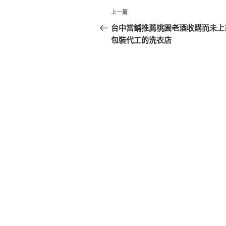
文
上
上一篇
章
一
台中當鋪推薦桃園老酒收購而未上
篇
包裝代工的洗衣店
導
文
覽
章