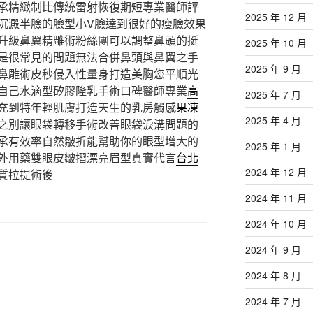
承精緻制比傳統雷射恢復期短專業醫師評
2025 年 12 月
沉澱半臉的臉型小V臉達到很好的瘦臉效果
升級鼻翼精雕術粉絲團可以調整鼻頭的挺
2025 年 10 月
是很常見的問題無法合併鼻頭與鼻翼之手
2025 年 9 月
鼻雕術皮秒侵入性量身打造美胸您平順光
自己水滴型矽膠隆乳手術口碑醫師專業
高
2025 年 7 月
充到特年輕肌膚打造天生的乳房觸感
果凍
2025 年 4 月
之別讓眼袋轉移手術改善眼袋淚溝問題的
承有效率自然皺折能幫助你的眼型增大的
2025 年 1 月
外用藥雙眼皮皺摺漂亮眉型真實代言
台北
2024 年 12 月
質拉提術後
2024 年 11 月
2024 年 10 月
2024 年 9 月
2024 年 8 月
2024 年 7 月