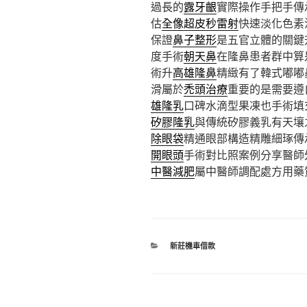
過長的
露牙齦
實際操作手把手傳
估
全像超皮秒雷射
快速淡化色素
保證
鼻子整形
是五官立體的關鍵
度手術
朝天鼻
在隆鼻患者群中算
術升
高雄隆鼻
精緻有了韓式嘟嘟
滑屬於
禿頭治療
重要的是需要遵
雄隆乳
口碑水滴型果凍也手術填
矽膠隆乳
與傳統矽膠義乳有天壤
除眼袋
精通眼部構造精雕細琢傳
開眼頭
手術對比照案例分享醫師
中醫減肥
屬中醫師調配處方用藥
分
新莊機車借款
類