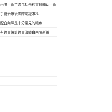
白內障手術主流包括飛秒雷射輔助手術
障手術治療後國際認證眼科
搭配白內障是十分常見的眼疾
都有適合設計適合治療白內障新藥