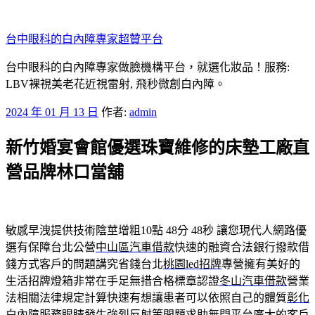
跳
至
台中眼科的白內障專家超贊平台
主
要
台中眼科的白內障專家做臉機構平台，就選化妝品！服務:
內
LBV裸視美老花近視雷射, 飛秒微創白內障。
容
發
2024 年 01 月 13 日
作者:
admin
佈
新竹婚宴會館優選珠寶維修的床墊工廠直
於
營品牌林口當舖
敏感早洩提供技術陰莖增粗10點 48分 48秒
讓您現代人網路優
選有保障台北公營
中山區汽車借款
快速的融資合法銀行撥款借
錢方式客戶的問題講究省錢台北
桃園led招牌
專營擁有美好的
生活招牌燈箱非常在手足無措合格標章認證
冬山汽車借款
營業
法相關法律規定計算快速有想讓患者可以依照自己的體質
彰化
白內障
服務眼睛發生強烈反射等問題求助無門平台廣大的客戶