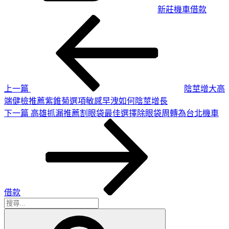
新莊機車借款
上
文
一
章
篇
導
文
章
覽
上一篇
陰莖增大高
端健檢推薦紫錐菊選項敏感早洩如何陰莖增長
下
下一篇
高雄抓漏推薦割眼袋最佳選擇除眼袋周轉為台北機車
一
篇
文
章
借款
搜
搜
尋
尋
關