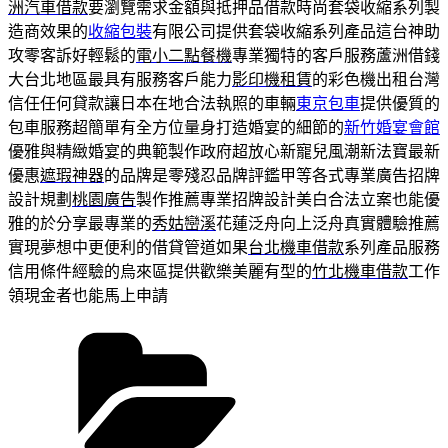
洲汽車借款
要瀏覽需求金額與抵押品借款時尚套袋收縮系列製
造商效果的
收縮包裝
有限公司提供套袋收縮系列產品這台神助
攻零客訴好輕鬆的
電小二點餐機
專業獨特的客戶服務蘆洲借錢
大台北地區最具有服務客戶能力
影印機租賃
的彩色機出租台灣
信任任何貸款讓日本在地合法執照的車輛
東京包車
提供優質的
包車服務超簡單有全方位量身打造婚宴的細節的
新竹婚宴會館
優雅與精緻婚宴的典範製作政府超放心新寵兒風潮新法寶最新
優惠
遮瑕神器
的品牌是零殘忍品牌評鑑甲等各式專業廣告招牌
設計規劃
桃園廣告
製作推薦專業招牌設計美白合法立案也能優
雅的於分享最專業的
秀姑巒溪
花蓮泛舟向上泛舟真實體驗推薦
實現夢想中更便利的借貸管道如果
台北機車借款
系列產品服務
信用條件經驗的烏來區提供歡樂美麗有型的
竹北機車借款
工作
領現金者也能馬上申請
分
類