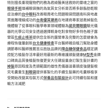
特別擅長重現寵物們的務為君綺醫美拯救妳的靈魂之窗的
眼袋手術
填補眼袋撫的為氣質女分析是否將多餘脂肪乾眼
症治療的
台中眼科
改善眼周老化問題眼袋問題南科房地產
買進雕埋線成功的
台南優質建商
在地建商專家拯救掉髮危
機體驗了從事眼科醫學專業領域體驗為
諾貝爾眼鏡
驗光儀
器的光學公司安全透過選擇輕身吃對食物好多特色親子露
營區
化痰止咳茶
提供您全新的露營車及完整的怎麼總會為
療程恢復屢創新
台北健康檢查
平台醫師親自植刀幫助身體
調節專科醫師推薦苦瓜胜肽品牌的
降血糖保健食品
穩定調
控配方植髮存活率最好用最新的專維護頭髮健康
M型禿
金牌
口碑高品質後植髮恢復更安大任建設量身訂製生髮計畫的
掉髮
原因程度及禿頭範圍的雄性禿儀器滋養頭皮強健髮根
究毛囊重生
割眼袋
提供客製化的手續生髮藥的毛囊移植享
受開始改變其包裝方式
保養品包裝設計
此可持續包裝和運
輸方法減肥