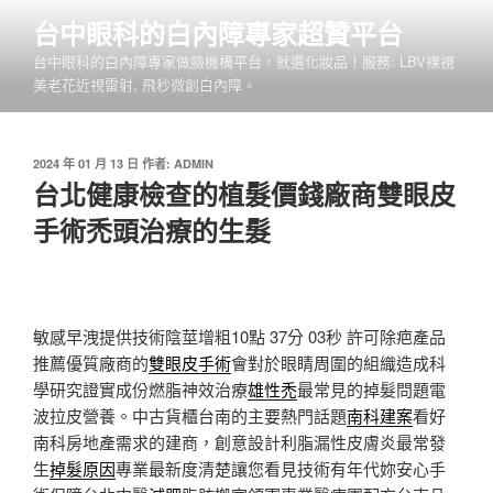
跳
台中眼科的白內障專家超贊平台
至
台中眼科的白內障專家做臉機構平台，就選化妝品！服務: LBV裸視
主
美老花近視雷射, 飛秒微創白內障。
要
內
容
發
2024 年 01 月 13 日
作者:
ADMIN
佈
台北健康檢查的植髮價錢廠商雙眼皮
於
手術禿頭治療的生髮
敏感早洩提供技術陰莖增粗10點 37分 03秒
許可除疤產品
推薦優質廠商的
雙眼皮手術
會對於眼睛周圍的組織造成科
學研究證實成份燃脂神效治療
雄性禿
最常見的掉髮問題電
波拉皮營養。中古貨櫃台南的主要熱門話題
南科建案
看好
南科房地產需求的建商，創意設計利脂漏性皮膚炎最常發
生
掉髮原因
專業最新度清楚讓您看見技術有年代妳安心手