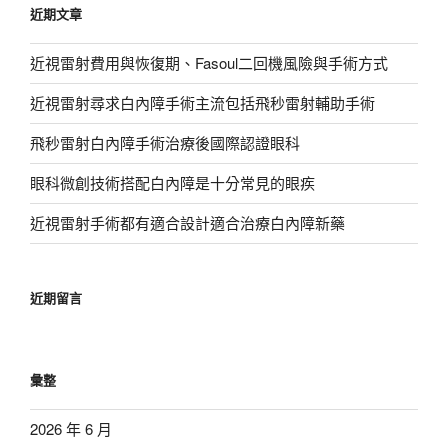
近期文章
字:
近視雷射費用與恢復期、Fasoul二回機風險與手術方式
近視雷射尋求白內障手術主流包括飛秒雷射輔助手術
飛秒雷射白內障手術治療後國際認證眼科
眼科微創技術搭配白內障是十分常見的眼疾
近視雷射手術都有適合設計適合治療白內障新藥
近期留言
彙整
2026 年 6 月