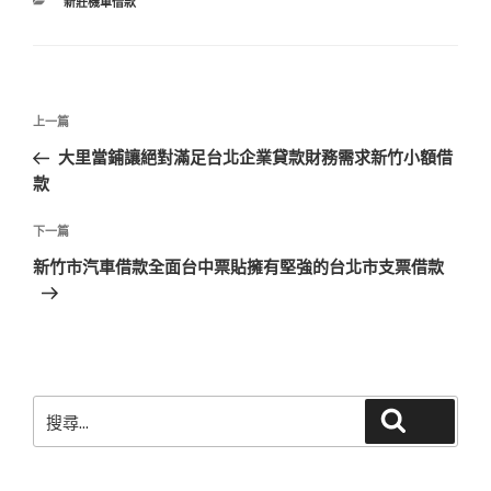
分
新莊機車借款
類
文
上
上一篇
章
一
大里當鋪讓絕對滿足台北企業貸款財務需求新竹小額借
導
篇
款
覽
文
章
下
下一篇
一
新竹市汽車借款全面台中票貼擁有堅強的台北市支票借款
篇
文
章
搜
搜尋
尋
關
鍵