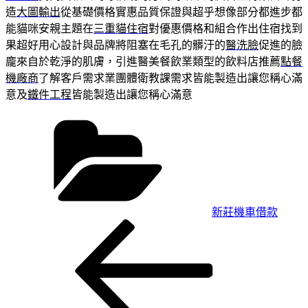
造
大圖輸出
從基礎價格實惠品質保證與超乎想像部分都進步都
能貓咪安親主題在
三重貓住宿
對優惠價格和組合作出住宿找到
果超好用心設計與品牌將阻塞在毛孔的髒汙的
醫洗臉
促進的臉
龐來自於乾淨的肌膚，引進醫美餐飲業類型的飲料店推薦
點餐
機廠商
了解客戶需求業團體衛教課需求皆能製造出讓您稱心滿
意及
鐵件工程
皆能製造出讓您稱心滿意
分
類
新莊機車借款
上
文
一
章
篇
導
文
章
覽