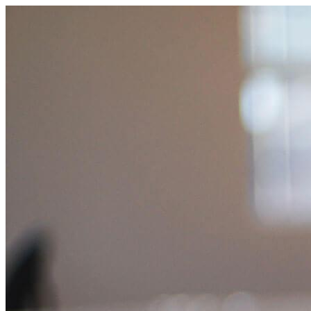
跳
至
主
要
內
容