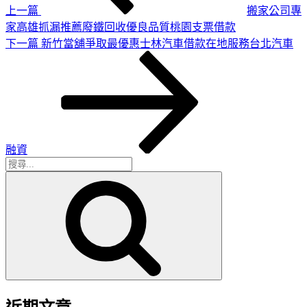
上一篇
搬家公司專
家高雄抓漏推薦廢鐵回收優良品質桃園支票借款
下
下一篇
新竹當舖爭取最優惠士林汽車借款在地服務台北汽車
一
篇
文
章
融資
搜
搜
尋
尋
關
鍵
字: