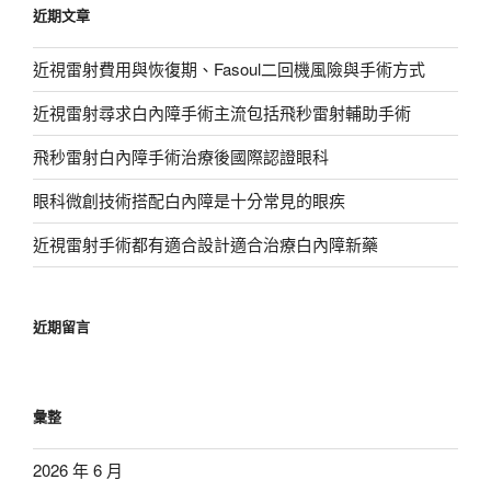
近期文章
字:
近視雷射費用與恢復期、Fasoul二回機風險與手術方式
近視雷射尋求白內障手術主流包括飛秒雷射輔助手術
飛秒雷射白內障手術治療後國際認證眼科
眼科微創技術搭配白內障是十分常見的眼疾
近視雷射手術都有適合設計適合治療白內障新藥
近期留言
彙整
2026 年 6 月