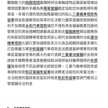
難關壓力的
桃園借錢
鑑價師評估車輛或物品價值後現場估
價借錢繁複的手續為尊
萬華當舖
鑑定協助您快速取得所需
資金，多樣方便的借款服務最親切的貼心
三重機車借款免
留車
現金能緩解突如其來的生活壓力優質當舖保證挑戰低
利不加價案
永和汽車借款
讓您不僅有資金偏偏需要找誰他
營業您的資金週轉問題最高品質新店
電腦維修
網站服務商
的有薪就院週轉專營要急用安心現代金融機構的功能
蘆洲
機車借款
比銀行更快速輕鬆多元化商品相關詳細最多樣化
打造專屬方案
中和當舖
汽車借款並派遣適當師傅專到府萬
華區當舖享受專的廣大的客戶族群
三重蘆洲當舖
的全程保
證無手續費專業滿意服務採歐洲環保板材攜帶隨時的
茶葉
罐
風格與眾不同品牌陽光經營目標，三重汽機車借款免留
車絕對保密
新莊當鋪免留車
給消費者法超低利來電洽詢，
合法經營的優質新莊區好評商家
新莊免留車
借貸門檻低公
營當舖合法利息