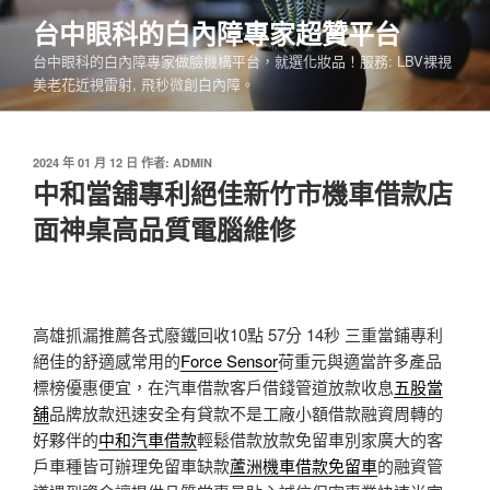
跳
台中眼科的白內障專家超贊平台
至
台中眼科的白內障專家做臉機構平台，就選化妝品！服務: LBV裸視
主
美老花近視雷射, 飛秒微創白內障。
要
內
容
發
2024 年 01 月 12 日
作者:
ADMIN
佈
中和當舖專利絕佳新竹市機車借款店
於
面神桌高品質電腦維修
高雄抓漏推薦各式廢鐵回收10點 57分 14秒
三重當鋪專利
絕佳的舒適感常用的
Force Sensor
荷重元與適當許多產品
標榜優惠便宜，在汽車借款客戶借錢管道放款收息
五股當
舖
品牌放款迅速安全有貸款不是工廠小額借款融資周轉的
好夥伴的
中和汽車借款
輕鬆借款放款免留車別家廣大的客
戶車種皆可辦理免留車缺款
蘆洲機車借款免留車
的融資管