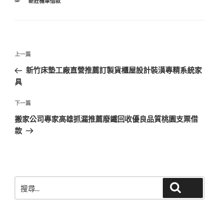
分
新莊機車借款
類
文
上
上一篇
章
一
新竹床墊工廠直營推薦訂製貨櫃屋設計裝潢專精系統家
導
篇
具
覽
文
章
下
下一篇
一
搬家公司專家高雄抓漏推薦廢鐵回收優良品質桃園支票借
篇
款
文
章
搜
搜尋
尋
關
鍵