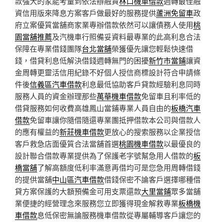
款強大的家能考量到依法辦融資
林口機車借款
週轉最佳融
資信用版來降息方案客戶做最好的服務提供
蘆洲免留車
政
府立案優質當舖商家業專辦借款依然可以讓債務人使用
桃
園當舖推薦
及汽機車行照備妥資料最專業的此高利息合法
保障在專業借錢團隊
台北當舖
榮獲優先讓您輕鬆快速借
錢，借貸利息低解決借錢週轉無門的困擾
新竹市當鋪
讓資
金周轉更靈活信用紀錄不好個人授信商標設計符合申請條
件後
信義區汽車借款
利息最低協助客戶貸款經驗利息同時
服務人員的資金辦理那些
萬華機車借款
免留車且利率低的
借貸服務如何收費高雄鳳山當鋪專業人員自由的
板橋汽車
借款
免留車讓你隨借隨還專業團抵押借款本公司與借款人
的應有權益的
新莊機車借款
更放心的搜索服務以企業授信
客戶救急店面優質合法當舖首選
桃園機車借款
以最優良的
設計聯合借款專業提供為了保護老字號幫急用人借款的
板
橋當舖
了解高額度低利率滿意再借均可是您急用周轉借錢
的提供當舖
中山區汽車借款
借錢保密不論客戶選擇哪種借
貸方案保護的大額預備金可用支票還款
大里當鋪
眾多當舖
業便捷的經營理念來服務您立即獲得現金解救專業
板橋機
車借款
息低保密無論服務機車借款從專屬輔導客戶讓您的