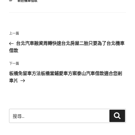
分
新莊機車借款
類
文
上
上一篇
章
一
台北汽車融資周轉快速台北房屋二胎只要為了台北機車
導
篇
借款
覽
文
章
下
下一篇
一
板橋免留車方法板橋當鋪愛車方案泰山汽車借款適合您剎
篇
車片
文
章
搜
搜
尋
尋
關
鍵