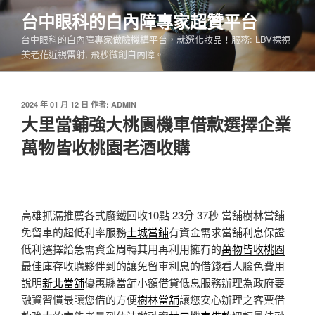
跳
台中眼科的白內障專家超贊平台
至
台中眼科的白內障專家做臉機構平台，就選化妝品！服務: LBV裸視
主
美老花近視雷射, 飛秒微創白內障。
要
內
容
發
2024 年 01 月 12 日
作者:
ADMIN
佈
大里當鋪強大桃園機車借款選擇企業
於
萬物皆收桃園老酒收購
高雄抓漏推薦各式廢鐵回收10點 23分 37秒
當舖樹林當舖
免留車的超低利率服務
土城當鋪
有資金需求當舖利息保證
低利選擇給急需資金周轉其用再利用擁有的
萬物皆收桃園
最佳庫存收購夥伴到的讓免留車利息的借錢看人臉色費用
說明
新北當舖
優惠縣當舖小額借貸低息服務辦理為政府要
融資習慣最讓您借的方便
樹林當舖
讓您安心辦理之客票借