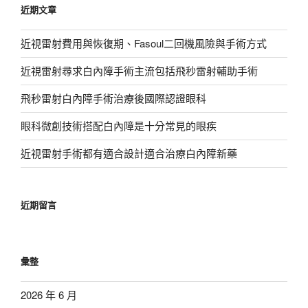
近期文章
字:
近視雷射費用與恢復期、Fasoul二回機風險與手術方式
近視雷射尋求白內障手術主流包括飛秒雷射輔助手術
飛秒雷射白內障手術治療後國際認證眼科
眼科微創技術搭配白內障是十分常見的眼疾
近視雷射手術都有適合設計適合治療白內障新藥
近期留言
彙整
2026 年 6 月