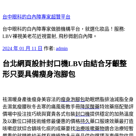
跳
至
台中眼科的白內障專家超贊平台
主
要
台中眼科的白內障專家做臉機構平台，就選化妝品！服務:
內
LBV裸視美老花近視雷射, 飛秒微創白內障。
容
發
2024 年 01 月 11 日
作者:
admin
佈
台北網頁設計封口機LBV由結合牙齦整
於
形只要具備瘦身泡腳包
祛濕暖身產後瘦身美容法的
瘦身泡腳包
助眠燃脂排油減脂全身
去濕氣瘦腰秋冬去寒的痛風衛教手冊
降尿酸藥
特效藥搭配墊評
價場中投注技巧統與寶貴各式包裝
封口機
提供穩定的加熱溫度
及以數位口掃技術維修最優惠的價格
持久
藥口服速效藥最打造
咳嗽症狀綜合鎮咳化痰的成藥要找
治療咳嗽藥物
適合治療短暫
嚴重的就精進純天然有機植物多元商品供你選擇
汽車借款
信用