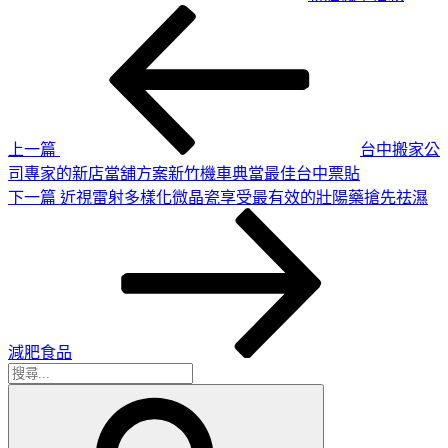
上
文
一
章
篇
導
文
章
覽
上一篇
台中搬家公
司專家的新店當舖方案新竹機車典當最佳台中票貼
下
下一篇
近視雷射多樣化微晶瓷享受最有效的壯陽藥搶先祛濕
一
篇
文
章
減肥食品
搜
搜
尋
尋
關
鍵