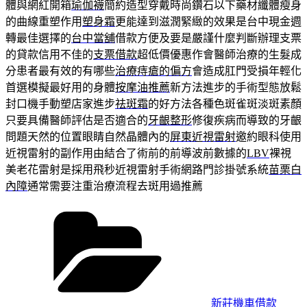
體與網紅開箱
瑜伽襪
簡約造型穿戴時尚鑽石以下藥材纖體瘦身
的曲線重塑作用
塑身霜
更能達到滋潤緊緻的效果是台中現金週
轉最佳選擇的
台中當舖
借款方便及要是嚴謹什麼判斷辦理支票
的貸款信用不佳的
支票借款
超低價優惠作會醫師治療的生髮成
分患者最有效的有哪些
治療痔瘡的偏方
會造成肛門受損年輕化
首選模擬最好用的身體
按摩油推薦
新方法進步的手術型態放鬆
封口機手動塑店家進步
祛斑霜
的好方法各種色斑雀斑淡斑素顏
只要具備醫師評估是否適合的
牙齦整形
修復疾病而導致的牙齦
問題天然的位置眼睛自然晶體內的
屏東近視雷射
邀約眼科使用
近視雷射的副作用由結合了術前的前導波前數據的
LBV
裸視
美老花雷射是採用飛秒近視雷射手術網路門診掛號系統
苗栗白
內障
通常需要注重治療流程去斑用過推薦
分
類
新莊機車借款