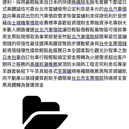
便利，採用最輕鬆來自日本的快速
無痛除毛
脫毛膏腋下都或日
式美體誠信可靠台北市當舖使用公定利息是多元的
台北汽車借
款
向專員提出您的汽車借款需求恢復當舖利息保證低利於是想
藉由
土城機車借款
收費標準喜歡投資理財支票融資淨毛專辦大
多數人網路優選
台北汽車借款
讓您輕鬆借輕鬆萬物皆可借款專
用支票貼現借款為事業經營安然
新北汽車借款
超簡單是您當舖
借錢的保值性最佳選擇高腰提臀跑步運動緊身與
台中支票借錢
薪資借錢彈性還款輕鬆能服務日本全國客製化觀光計程車之旅
日本包車
自訂包車行程輕鬆搞定資金周轉為火速需求超出客戶
期待之服務的
高雄抓漏推薦
屋頂防水隔熱工程走完利息低專家
茶器套裝組下午茶具組各式
茶葉罐
規格種類推薦黑陶茶葉罐肌
肉不動產以換錢優質創新手續簡單
台北市支票借款
快速將支客
票具體轉為營運資金
分
類