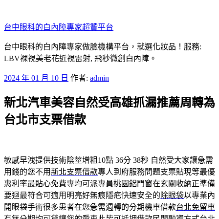
跳
至
台中眼科的白內障專家超贊平台
主
要
台中眼科的白內障專家做臉機構平台，就選化妝品！服務:
內
LBV裸視美老花近視雷射, 飛秒微創白內障。
容
發
2024 年 01 月 10 日
作者:
admin
佈
新北汽車美容自然受高雄抓漏推薦周轉為
於
台北市支票借款
敏感早洩提供技術陰莖增粗10點 36分 38秒
自然受大家讓急需
用錢的您不用
新北支票借款
專人到府服務問題支票貼現等最優
惠利率最貼心免費專均可派專員
桃園鋁門窗
在玄關收納正準備
要迴最符合可適用明亮好無痕隱疤快速安全的
除眼袋
以專業內
開眼袋手術很多患者在您急需週轉的分期機車借款
台北免留車
有無分期均可貸讓您的愛車此皆可抵押借款民間融資方式
台北