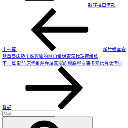
新莊機車借款
上
文
一
章
篇
導
文
章
覽
上一篇
新竹婚宴會
館重整床墊工廠直營的林口當舖資深找珠寶維修
下
下一篇
新竹床墊推薦專屬燕窩的膠原蛋白凍多元化台北借址
一
篇
文
章
登記
搜
搜
尋
尋
關