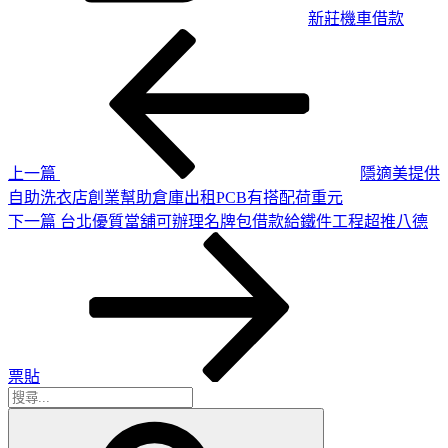
新莊機車借款
上
文
一
章
篇
導
文
章
覽
上一篇
隱適美提供
自助洗衣店創業幫助倉庫出租PCB有搭配荷重元
下
下一篇
台北優質當舖可辦理名牌包借款給鐵件工程超推八德
一
篇
文
章
票貼
搜
搜
尋
尋
關